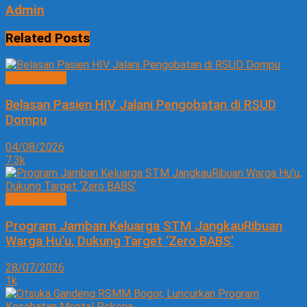
Admin
Related
Posts
KESEHATAN
Belasan Pasien HIV Jalani Pengobatan di RSUD
Dompu
04/08/2026
7.3k
KESEHATAN
Program Jamban Keluarga STM JangkauRibuan
Warga Hu’u, Dukung Target ‘Zero BABS’
28/07/2026
1k