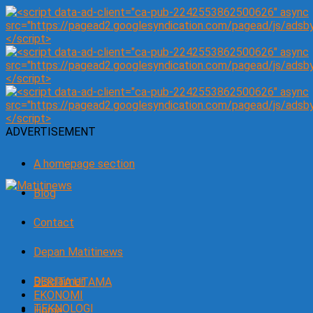
ADVERTISEMENT
A homepage section
Blog
Contact
Depan Matitinews
Disclaimer
BERITA UTAMA
EKONOMI
TEKNOLOGI
Home