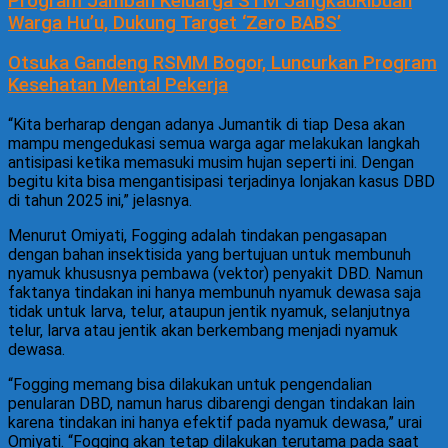
Program Jamban Keluarga STM JangkauRibuan
Warga Hu’u, Dukung Target ‘Zero BABS’
Otsuka Gandeng RSMM Bogor, Luncurkan Program
Kesehatan Mental Pekerja
“Kita berharap dengan adanya Jumantik di tiap Desa akan
mampu mengedukasi semua warga agar melakukan langkah
antisipasi ketika memasuki musim hujan seperti ini. Dengan
begitu kita bisa mengantisipasi terjadinya lonjakan kasus DBD
di tahun 2025 ini,” jelasnya.
Menurut Omiyati, Fogging adalah tindakan pengasapan
dengan bahan insektisida yang bertujuan untuk membunuh
nyamuk khususnya pembawa (vektor) penyakit DBD. Namun
faktanya tindakan ini hanya membunuh nyamuk dewasa saja
tidak untuk larva, telur, ataupun jentik nyamuk, selanjutnya
telur, larva atau jentik akan berkembang menjadi nyamuk
dewasa.
“Fogging memang bisa dilakukan untuk pengendalian
penularan DBD, namun harus dibarengi dengan tindakan lain
karena tindakan ini hanya efektif pada nyamuk dewasa,” urai
Omiyati. “Fogging akan tetap dilakukan terutama pada saat