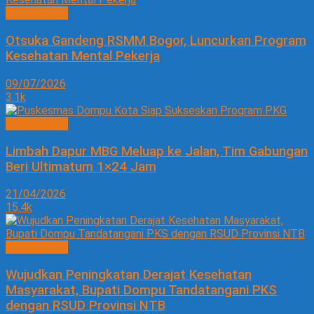
KESEHATAN
Otsuka Gandeng RSMM Bogor, Luncurkan Program
Kesehatan Mental Pekerja
09/07/2026
3.1k
KESEHATAN
Limbah Dapur MBG Meluap ke Jalan, Tim Gabungan
Beri Ultimatum 1×24 Jam
21/04/2026
15.4k
KESEHATAN
Wujudkan Peningkatan Derajat Kesehatan
Masyarakat, Bupati Dompu Tandatangani PKS
dengan RSUD Provinsi NTB