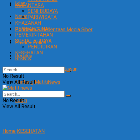
Iklan
NUSANTARA
SENI BUDAYA
News
PARIWISATA
KHAZANAH
PEMBANGUNAN
Pedoman Pemberitaan Media Siber
PEMERINTAHAN
SOSIAL BUDAYA
Privacy Policy
PENDIDIKAN
KESEHATAN
Redaksi
BISNIS
SOP Perlindungan Wartawan
No Result
View All Result
Tentang MatitiNews
Login
No Result
View All Result
Home
KESEHATAN