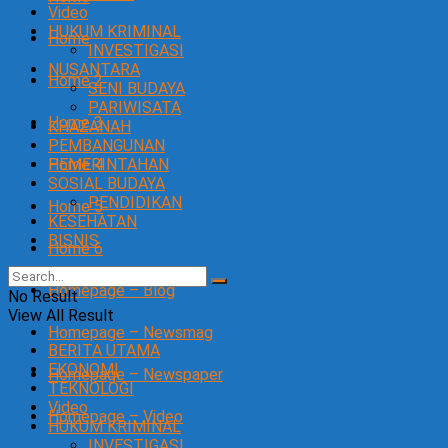
Video
HUKUM KRIMINAL
Home
INVESTIGASI
NUSANTARA
Home 2
SENI BUDAYA
PARIWISATA
Home 3
KHAZANAH
PEMBANGUNAN
Home 4
PEMERINTAHAN
SOSIAL BUDAYA
PENDIDIKAN
Home 5
KESEHATAN
BISNIS
Home 6
Homepage – Blog
No Result
View All Result
Homepage – Newsmag
BERITA UTAMA
EKONOMI
Homepage – Newspaper
TEKNOLOGI
Video
Homepage – Video
HUKUM KRIMINAL
INVESTIGASI