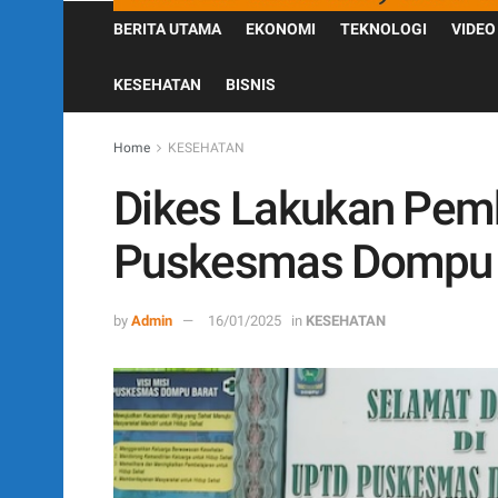
BERITA UTAMA
EKONOMI
TEKNOLOGI
VIDEO
KESEHATAN
BISNIS
Home
KESEHATAN
Dikes Lakukan Pemb
Puskesmas Dompu 
by
Admin
16/01/2025
in
KESEHATAN