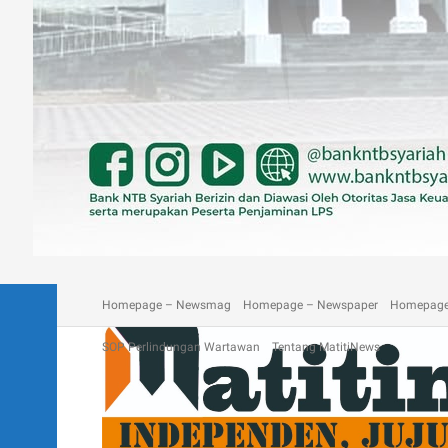
A homepage section
Blog
Contact
Depan Matitinews
Disc
Homepage – Newsmag
Homepage – Newspaper
Homepage
SOP Perlindungan Wartawan
Tentang MatitiNews