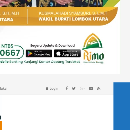
age – Blog
daksi
Login