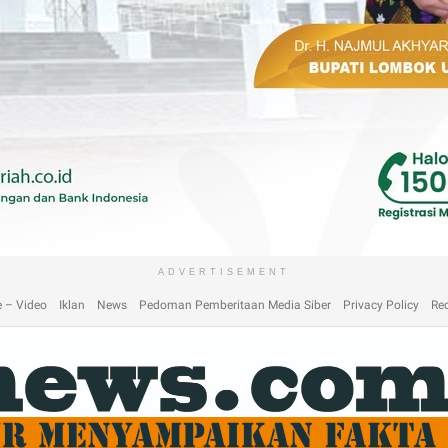
laimer
Home
Home
Home 2
Home 3
Home 4
Home 5
Home 6
Homep
ADVERTISEMENT
 – Video
Iklan
News
Pedoman Pemberitaan Media Siber
Privacy Policy
Re