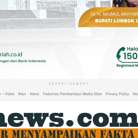
laimer
Home
Home
Home 2
Home 3
Home 4
Home 5
Home 6
Homep
ADVERTISEMENT
 – Video
Iklan
News
Pedoman Pemberitaan Media Siber
Privacy Policy
Re