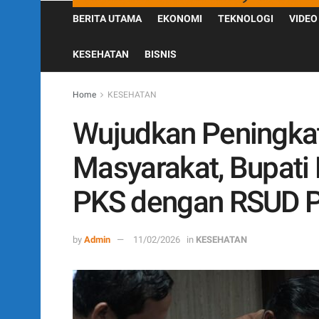
BERITA UTAMA
EKONOMI
TEKNOLOGI
VIDEO
KESEHATAN
BISNIS
Home
KESEHATAN
Wujudkan Peningkat
Masyarakat, Bupati
PKS dengan RSUD P
by
Admin
11/02/2026
in
KESEHATAN