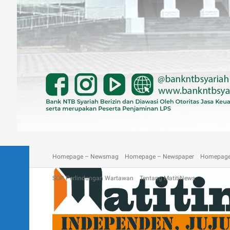
A homepage section
Blog
Contact
Depan Matitinews
Disc
Homepage – Newsmag
Homepage – Newspaper
Homepage
SOP Perlindungan Wartawan
Tentang MatitiNews