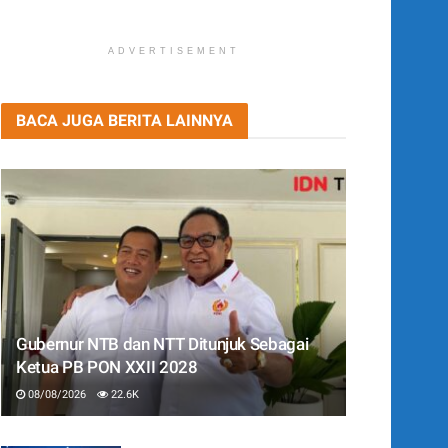
ADVERTISEMENT
BACA JUGA BERITA LAINNYA
Gubernur NTB dan NTT Ditunjuk Sebagai
Ketua PB PON XXII 2028
08/08/2026
22.6K