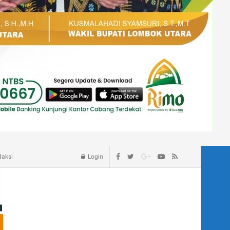
age – Blog
daksi
Login