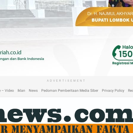
laimer
Home
Home
Home 2
Home 3
Home 4
Home 5
Home 6
Homep
ADVERTISEMENT
 – Video
Iklan
News
Pedoman Pemberitaan Media Siber
Privacy Policy
Re