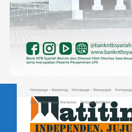
A homepage section
Blog
Contact
Depan Matitinews
Disc
Homepage – Newsmag
Homepage – Newspaper
Homepage
SOP Perlindungan Wartawan
Tentang MatitiNews