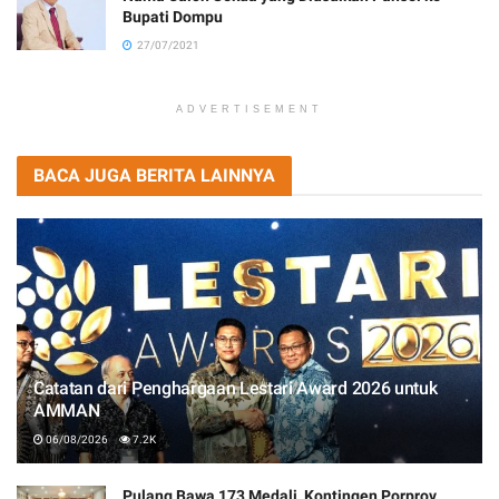
Bupati Dompu
27/07/2021
ADVERTISEMENT
BACA JUGA BERITA LAINNYA
Catatan dari Penghargaan Lestari Award 2026 untuk
AMMAN
06/08/2026
7.2K
Pulang Bawa 173 Medali, Kontingen Porprov