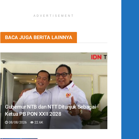
ADVERTISEMENT
BACA JUGA BERITA LAINNYA
Gubernur NTB dan NTT Ditunjuk Sebagai
Ketua PB PON XXII 2028
08/08/2026
22.6K