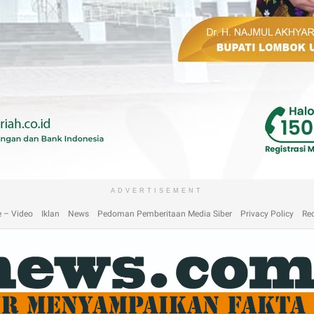
laimer
Home
Home
Home 2
Home 3
Home 4
Home 5
Home 6
Homep
ADVERTISEMENT
 – Video
Iklan
News
Pedoman Pemberitaan Media Siber
Privacy Policy
Re