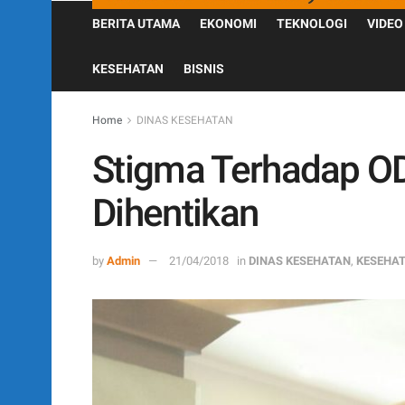
BERITA UTAMA
EKONOMI
TEKNOLOGI
VIDEO
KESEHATAN
BISNIS
Home
DINAS KESEHATAN
Stigma Terhadap O
Dihentikan
by
Admin
21/04/2018
in
DINAS KESEHATAN
,
KESEHA