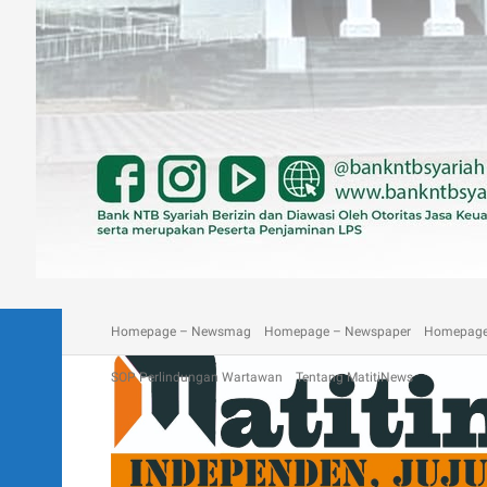
A homepage section
Blog
Contact
Depan Matitinews
Disc
Homepage – Newsmag
Homepage – Newspaper
Homepage
SOP Perlindungan Wartawan
Tentang MatitiNews