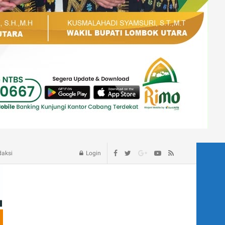
age – Blog
daksi
Login