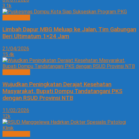
3.1k
KESEHATAN
Limbah Dapur MBG Meluap ke Jalan, Tim Gabungan
Beri Ultimatum 1×24 Jam
21/04/2026
15.4k
KESEHATAN
Wujudkan Peningkatan Derajat Kesehatan
Masyarakat, Bupati Dompu Tandatangani PKS
dengan RSUD Provinsi NTB
11/02/2026
12k
KESEHATAN