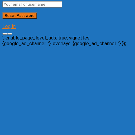
Log In
', enable_page_level_ads: true, vignettes:
{google_ad_channel: '
'}, overlays: {google_ad_channel: '
'} });