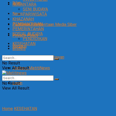
Iklan
NUSANTARA
SENI BUDAYA
News
PARIWISATA
KHAZANAH
PEMBANGUNAN
Pedoman Pemberitaan Media Siber
PEMERINTAHAN
SOSIAL BUDAYA
Privacy Policy
PENDIDIKAN
KESEHATAN
Redaksi
BISNIS
SOP Perlindungan Wartawan
No Result
View All Result
Tentang MatitiNews
Login
No Result
View All Result
Home
KESEHATAN