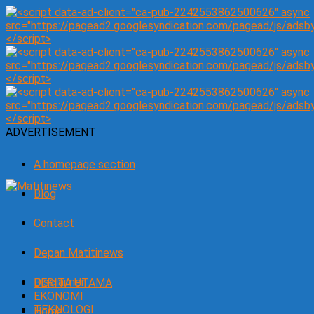
ADVERTISEMENT
A homepage section
Blog
Contact
Depan Matitinews
Disclaimer
BERITA UTAMA
EKONOMI
TEKNOLOGI
Home