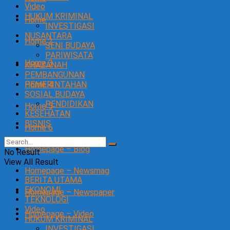
Video
HUKUM KRIMINAL
Home
INVESTIGASI
NUSANTARA
Home 2
SENI BUDAYA
PARIWISATA
Home 3
KHAZANAH
PEMBANGUNAN
Home 4
PEMERINTAHAN
SOSIAL BUDAYA
PENDIDIKAN
Home 5
KESEHATAN
BISNIS
Home 6
Homepage – Blog
No Result
View All Result
Homepage – Newsmag
BERITA UTAMA
EKONOMI
Homepage – Newspaper
TEKNOLOGI
Video
Homepage – Video
HUKUM KRIMINAL
INVESTIGASI