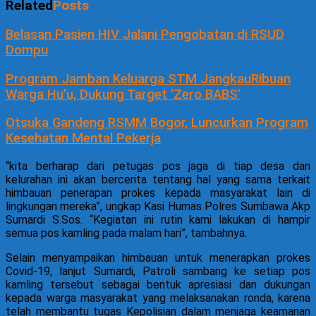
Related
Posts
Belasan Pasien HIV Jalani Pengobatan di RSUD
Dompu
Program Jamban Keluarga STM JangkauRibuan
Warga Hu’u, Dukung Target ‘Zero BABS’
Otsuka Gandeng RSMM Bogor, Luncurkan Program
Kesehatan Mental Pekerja
“kita berharap dari petugas pos jaga di tiap desa dan
kelurahan ini akan bercerita tentang hal yang sama terkait
himbauan penerapan prokes kepada masyarakat lain di
lingkungan mereka”, ungkap Kasi Humas Polres Sumbawa Akp
Sumardi S.Sos. “Kegiatan ini rutin kami lakukan di hampir
semua pos kamling pada malam hari”, tambahnya.
Selain menyampaikan himbauan untuk menerapkan prokes
Covid-19, lanjut Sumardi, Patroli sambang ke setiap pos
kamling tersebut sebagai bentuk apresiasi dan dukungan
kepada warga masyarakat yang melaksanakan ronda, karena
telah membantu tugas Kepolisian dalam menjaga keamanan