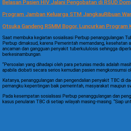
Belasan Pasien HIV Jalani Pengobatan di RSUD Do
Program Jamban Keluarga STM JangkauRibuan Warg
Otsuka Gandeng RSMM Bogor, Luncurkan Program K
Saat membuka kegiatan sosialisasi Perbup penanggulangan T
Perbup dimaksud, karena Pemerintah memandang, kesehatan ada
ancaman dan gangguan penyakit tuberkululosis sehingga diper
berkesinambungan.
“Persoalan yang dihadapi oleh para petunias medis adalah ma
apabila diobati secara serios kemudian pasien mengkonsumsi o
Katanya, penanggulangan dan pengendalian penyakit TBC di daera
pemangku kepentingan baik pemerintah, masyarakat maupun sw
Pada kesempatan sosialisasi Perbup penanggulangan dan peng
kasus penularan TBC di setiap wilayah masing-masing. “Siap u