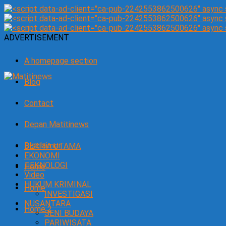
ADVERTISEMENT
A homepage section
Blog
Contact
Depan Matitinews
Disclaimer
BERITA UTAMA
EKONOMI
TEKNOLOGI
Home
Video
HUKUM KRIMINAL
Home
INVESTIGASI
NUSANTARA
Home 2
SENI BUDAYA
PARIWISATA