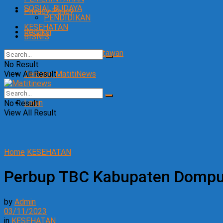
SOSIAL BUDAYA
Privacy Policy
PENDIDIKAN
KESEHATAN
Redaksi
BISNIS
SOP Perlindungan Wartawan
No Result
View All Result
Tentang MatitiNews
Login
No Result
View All Result
Home
KESEHATAN
Perbup TBC Kabupaten Dompu T
by
Admin
03/11/2023
in
KESEHATAN