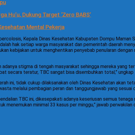
mpu
a Hu’u, Dukung Target ‘Zero BABS’
esehatan Mental Pekerja
ubercolosis, Kepala Dinas Kesehatan Kabupaten Dompu Maman S
lah hak setiap warga masyarakat dan pemerintah daerah menyad
lukan kebijakan untuk menghentikan penyebab penularan dengan
sih adanya stigma di tengah masyarakat sehingga mereka yang t
bat secara teratur, TBC sangat bisa disembuhkan total,” ungka
h ini, tidak cukup dilaksanakan oleh Dinas Kesehatan akan tetap
asta melalui pembagian peran dan tanggungjawab yang sesuai d
endalian TBC ini, dikesepakati adanya keseriusan semua tenag
ntuk menemukan minimal 33 kasus per minggu,” jawab perwakilan 