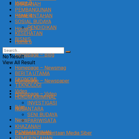
Home 3
KHAZANAH
PEMBANGUNAN
Home 4
PEMERINTAHAN
SOSIAL BUDAYA
PENDIDIKAN
Home 5
KESEHATAN
BISNIS
Home 6
Homepage – Blog
No Result
View All Result
Homepage – Newsmag
BERITA UTAMA
EKONOMI
Homepage – Newspaper
TEKNOLOGI
Video
Homepage – Video
HUKUM KRIMINAL
INVESTIGASI
Iklan
NUSANTARA
SENI BUDAYA
News
PARIWISATA
KHAZANAH
PEMBANGUNAN
Pedoman Pemberitaan Media Siber
PEMERINTAHAN