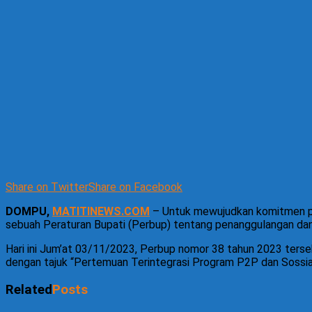
Share on Twitter
Share on Facebook
DOMPU,
MATITINEWS.COM
– Untuk mewujudkan komitmen pe
sebuah Peraturan Bupati (Perbup) tentang penanggulangan da
Hari ini Jum’at 03/11/2023, Perbup nomor 38 tahun 2023 ters
dengan tajuk “Pertemuan Terintegrasi Program P2P dan Soss
Related
Posts