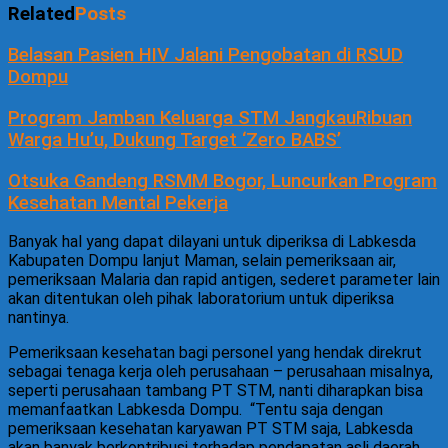
Related
Posts
Belasan Pasien HIV Jalani Pengobatan di RSUD
Dompu
Program Jamban Keluarga STM JangkauRibuan
Warga Hu’u, Dukung Target ‘Zero BABS’
Otsuka Gandeng RSMM Bogor, Luncurkan Program
Kesehatan Mental Pekerja
Banyak hal yang dapat dilayani untuk diperiksa di Labkesda
Kabupaten Dompu lanjut Maman, selain pemeriksaan air,
pemeriksaan Malaria dan rapid antigen, sederet parameter lain
akan ditentukan oleh pihak laboratorium untuk diperiksa
nantinya.
Pemeriksaan kesehatan bagi personel yang hendak direkrut
sebagai tenaga kerja oleh perusahaan – perusahaan misalnya,
seperti perusahaan tambang PT STM, nanti diharapkan bisa
memanfaatkan Labkesda Dompu.
“Tentu saja dengan
pemeriksaan kesehatan karyawan PT STM saja, Labkesda
akan banyak berkontribusi terhadap pendapatan asli daerah