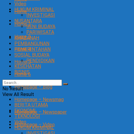
Video
HUKUM KRIMINAL
Home
INVESTIGASI
NUSANTARA
Home 2
SENI BUDAYA
PARIWISATA
Home 3
KHAZANAH
PEMBANGUNAN
Home 4
PEMERINTAHAN
SOSIAL BUDAYA
PENDIDIKAN
Home 5
KESEHATAN
BISNIS
Home 6
Homepage – Blog
No Result
View All Result
Homepage – Newsmag
BERITA UTAMA
EKONOMI
Homepage – Newspaper
TEKNOLOGI
Video
Homepage – Video
HUKUM KRIMINAL
INVESTIGASI