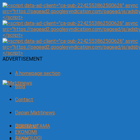
ADVERTISEMENT
A homepage section
Blog
Contact
Depan Matitinews
Disclaimer
BERITA UTAMA
EKONOMI
TEKNOLOGI
Home