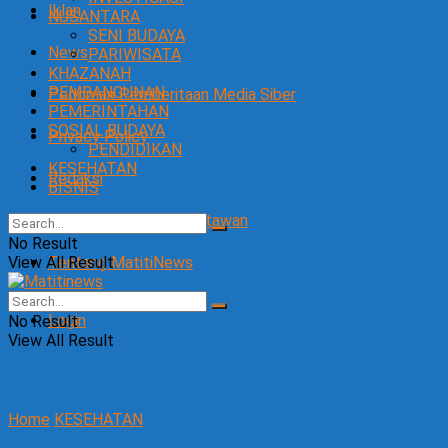
Iklan
NUSANTARA
SENI BUDAYA
News
PARIWISATA
KHAZANAH
PEMBANGUNAN
Pedoman Pemberitaan Media Siber
PEMERINTAHAN
SOSIAL BUDAYA
Privacy Policy
PENDIDIKAN
KESEHATAN
Redaksi
BISNIS
SOP Perlindungan Wartawan
No Result
View All Result
Tentang MatitiNews
Login
No Result
View All Result
Home
KESEHATAN