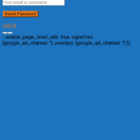
Log In
', enable_page_level_ads: true, vignettes:
{google_ad_channel: '
'}, overlays: {google_ad_channel: '
'} });