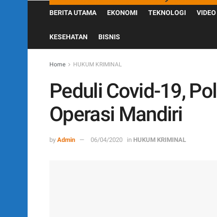
BERITA UTAMA
EKONOMI
TEKNOLOGI
VIDEO
KESEHATAN
BISNIS
Home
HUKUM KRIMINAL
Peduli Covid-19, Po
Operasi Mandiri
by
Admin
06/04/2020
in
HUKUM KRIMINAL