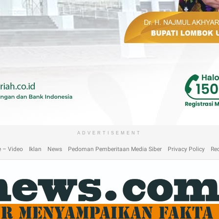
laimer
Home
Home
Home 2
Home 3
Home 4
Home 5
Home 6
Homep
ADVERTISEMENT
 – Video
Iklan
News
Pedoman Pemberitaan Media Siber
Privacy Policy
Re