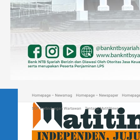
A homepage section
Blog
Contact
Depan Matitinews
Disc
Homepage – Newsmag
Homepage – Newspaper
Homepage
SOP Perlindungan Wartawan
Tentang MatitiNews