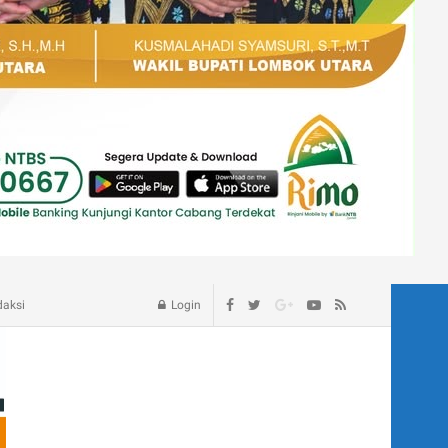
age – Blog
daksi
Login