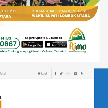
age – Blog
daksi
Login