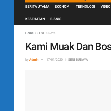
BERITA UTAMA
EKONOMI
TEKNOLOGI
VIDEO
KESEHATAN
BISNIS
Home
SENI BUDAYA
Kami Muak Dan Bo
by
Admin
17/01/2020
in
SENI BUDAYA