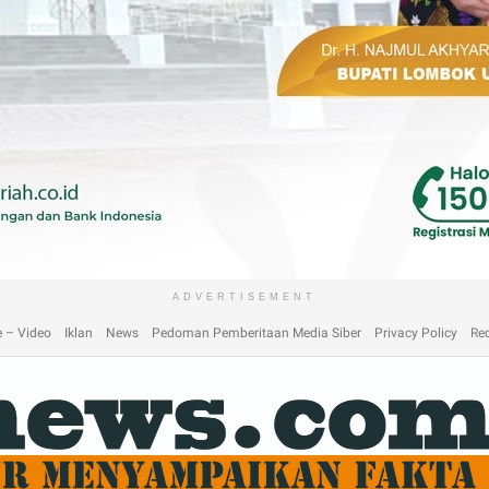
laimer
Home
Home
Home 2
Home 3
Home 4
Home 5
Home 6
Homep
ADVERTISEMENT
 – Video
Iklan
News
Pedoman Pemberitaan Media Siber
Privacy Policy
Re