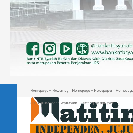
A homepage section
Blog
Contact
Depan Matitinews
Disc
Homepage – Newsmag
Homepage – Newspaper
Homepage
SOP Perlindungan Wartawan
Tentang MatitiNews