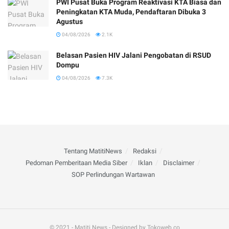
PWI Pusat Buka Program Reaktivasi KTA Biasa dan
Peningkatan KTA Muda, Pendaftaran Dibuka 3
Agustus
04/08/2026
2.1K
Belasan Pasien HIV Jalani Pengobatan di RSUD
Dompu
04/08/2026
7.3K
Tentang MatitiNews
Redaksi
Pedoman Pemberitaan Media Siber
Iklan
Disclaimer
SOP Perlindungan Wartawan
© 2021 - Matiti News - Designed by Tokoweb.co