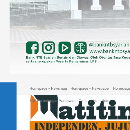
A homepage section
Blog
Contact
Depan Matitinews
Disc
Homepage – Newsmag
Homepage – Newspaper
Homepage
SOP Perlindungan Wartawan
Tentang MatitiNews