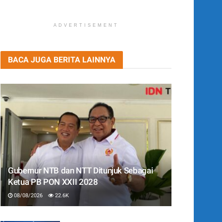
ADVERTISEMENT
BACA JUGA BERITA LAINNYA
Gubernur NTB dan NTT Ditunjuk Sebagai
Ketua PB PON XXII 2028
08/08/2026
22.6K