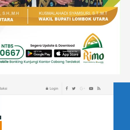
age – Blog
daksi
Login