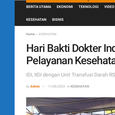
BERITA UTAMA
EKONOMI
TEKNOLOGI
VIDEO
KESEHATAN
BISNIS
Home
KESEHATAN
Hari Bakti Dokter In
Pelayanan Kesehata
IDI, IIDI dengan Unit Transfusi Darah
by
Admin
11/06/2023
in
KESEHATAN