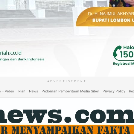
laimer
Home
Home
Home 2
Home 3
Home 4
Home 5
Home 6
Homep
ADVERTISEMENT
 – Video
Iklan
News
Pedoman Pemberitaan Media Siber
Privacy Policy
Re