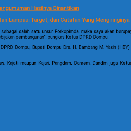
Pengumuman Hasilnya Dinantikan
an Lampaui Target, dan Catatan Yang Mengiringinya
, sebagai salah satu unsur Forkopimda, maka saya akan berupa
kebijakan pembangunan”, pungkas Ketua DPRD Dompu.
ua DPRD Dompu, Bupati Dompu Drs. H. Bambang M. Yasin (HBY) j
polres, Kajati maupun Kajari, Pangdam, Danrem, Dandim juga K