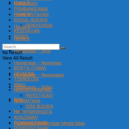
Home 3
KHAZANAH
PEMBANGUNAN
Home 4
PEMERINTAHAN
SOSIAL BUDAYA
PENDIDIKAN
Home 5
KESEHATAN
BISNIS
Home 6
Homepage – Blog
No Result
View All Result
Homepage – Newsmag
BERITA UTAMA
EKONOMI
Homepage – Newspaper
TEKNOLOGI
Video
Homepage – Video
HUKUM KRIMINAL
INVESTIGASI
Iklan
NUSANTARA
SENI BUDAYA
News
PARIWISATA
KHAZANAH
PEMBANGUNAN
Pedoman Pemberitaan Media Siber
PEMERINTAHAN