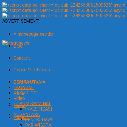
ADVERTISEMENT
A homepage section
Blog
Contact
Depan Matitinews
Disclaimer
BERITA UTAMA
EKONOMI
TEKNOLOGI
Home
Video
HUKUM KRIMINAL
Home
INVESTIGASI
NUSANTARA
Home 2
SENI BUDAYA
PARIWISATA