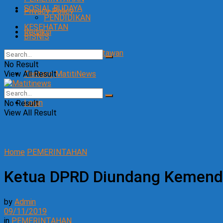
SOSIAL BUDAYA
Privacy Policy
PENDIDIKAN
KESEHATAN
Redaksi
BISNIS
SOP Perlindungan Wartawan
No Result
View All Result
Tentang MatitiNews
Login
No Result
View All Result
Home
PEMERINTAHAN
Ketua DPRD Diundang Kemenda
by
Admin
09/11/2019
in
PEMERINTAHAN