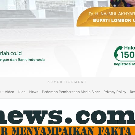
laimer
Home
Home
Home 2
Home 3
Home 4
Home 5
Home 6
Homep
ADVERTISEMENT
 – Video
Iklan
News
Pedoman Pemberitaan Media Siber
Privacy Policy
Re