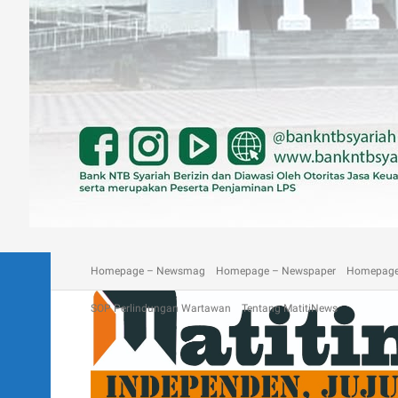
A homepage section
Blog
Contact
Depan Matitinews
Disc
Homepage – Newsmag
Homepage – Newspaper
Homepage
SOP Perlindungan Wartawan
Tentang MatitiNews