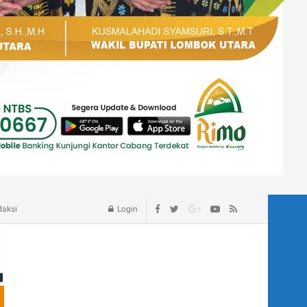
age – Blog
daksi
Login