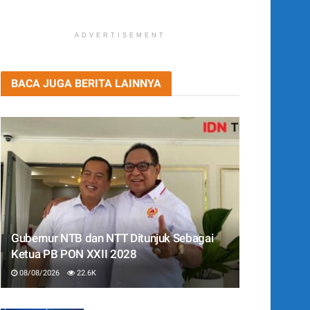
ADVERTISEMENT
BACA JUGA BERITA LAINNYA
Gubernur NTB dan NTT Ditunjuk Sebagai
Ketua PB PON XXII 2028
08/08/2026
22.6K