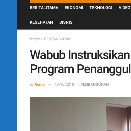
BERITA UTAMA
EKONOMI
TEKNOLOGI
VIDEO
KESEHATAN
BISNIS
Home
PEMBANGUNAN
Wabub Instruksika
Program Penanggul
by
Admin
13/10/2018
in
PEMBANGUNAN