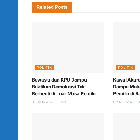
Related
Posts
POLITIK
POLITIK
Bawaslu dan KPU Dompu
Kawal Akura
Buktikan Demokrasi Tak
Dompu Matan
Berhenti di Luar Masa Pemilu
Pemilih di R
18/06/2026
3.2K
23/05/2026