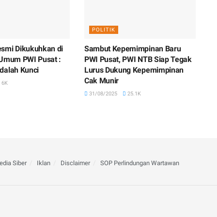
POLITIK
smi Dikukuhkan di
Sambut Kepemimpinan Baru
 Umum PWI Pusat :
PWI Pusat, PWI NTB Siap Tegak
dalah Kunci
Lurus Dukung Kepemimpinan
Cak Munir
6K
31/08/2025
25.1K
dia Siber
Iklan
Disclaimer
SOP Perlindungan Wartawan