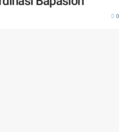
dinasi Bapaslon
0