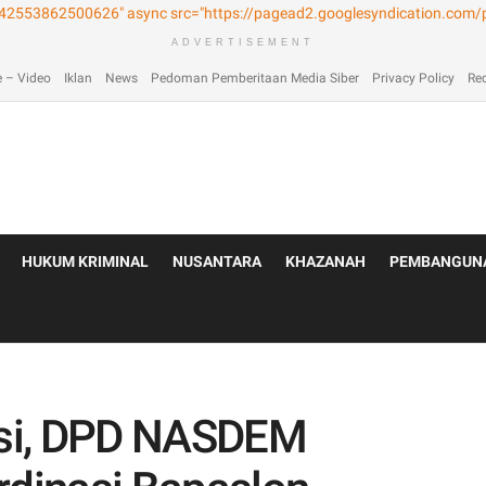
laimer
Home
Home
Home 2
Home 3
Home 4
Home 5
Home 6
Homep
ADVERTISEMENT
 – Video
Iklan
News
Pedoman Pemberitaan Media Siber
Privacy Policy
Re
HUKUM KRIMINAL
NUSANTARA
KHAZANAH
PEMBANGUN
si, DPD NASDEM