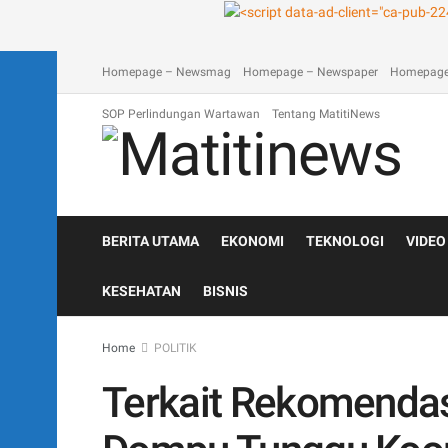
A homepage section
Blog
Contact
Depan Matitinews
Disc
Homepage – Newsmag
Homepage – Newspaper
Homepage
SOP Perlindungan Wartawan
Tentang MatitiNews
BERITA UTAMA
EKONOMI
TEKNOLOGI
VIDEO
KESEHATAN
BISNIS
Home
POLITIK
Terkait Rekomenda