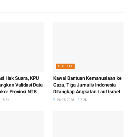
POLITIK
si Hak Suara, KPU
Kawal Bantuan Kemanusiaan ke
gkan Validasi Data
Gaza, Tiga Jurnalis Indonesia
akor Provinsi NTB
Ditangkap Angkatan Laut Israel
15.3K
19/05/2026
7.2K