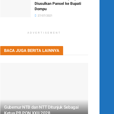
Diusulkan Pansel ke Bupati
Dompu
27/07/2021
ADVERTISEMENT
BACA JUGA BERITA LAINNYA
Gubernur NTB dan NTT Ditunjuk Sebagai
Ketua PB PON XXII 2028