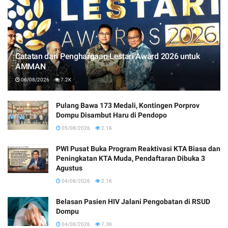
Catatan dari Penghargaan Lestari Award 2026 untuk
AMMAN
06/08/2026
7.2K
Pulang Bawa 173 Medali, Kontingen Porprov
Dompu Disambut Haru di Pendopo
05/08/2026
2.1K
PWI Pusat Buka Program Reaktivasi KTA Biasa dan
Peningkatan KTA Muda, Pendaftaran Dibuka 3
Agustus
04/08/2026
2.1K
Belasan Pasien HIV Jalani Pengobatan di RSUD
Dompu
04/08/2026
7.3K