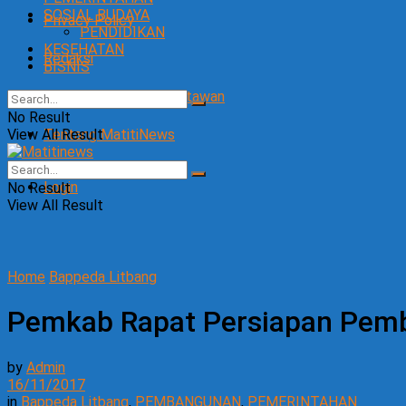
SOSIAL BUDAYA
Privacy Policy
PENDIDIKAN
KESEHATAN
Redaksi
BISNIS
SOP Perlindungan Wartawan
No Result
View All Result
Tentang MatitiNews
Login
No Result
View All Result
Home
Bappeda Litbang
Pemkab Rapat Persiapan Pem
by
Admin
16/11/2017
in
Bappeda Litbang
,
PEMBANGUNAN
,
PEMERINTAHAN