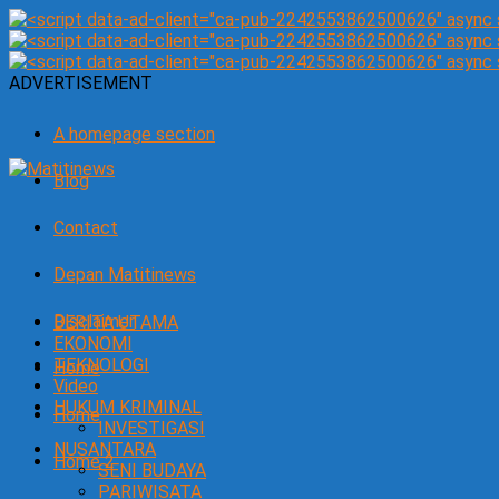
ADVERTISEMENT
A homepage section
Blog
Contact
Depan Matitinews
Disclaimer
BERITA UTAMA
EKONOMI
TEKNOLOGI
Home
Video
HUKUM KRIMINAL
Home
INVESTIGASI
NUSANTARA
Home 2
SENI BUDAYA
PARIWISATA