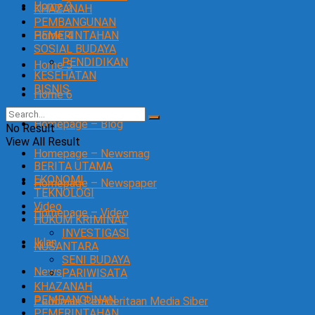
Home 3
KHAZANAH
PEMBANGUNAN
Home 4
PEMERINTAHAN
SOSIAL BUDAYA
PENDIDIKAN
Home 5
KESEHATAN
BISNIS
Home 6
Homepage – Blog
No Result
View All Result
Homepage – Newsmag
BERITA UTAMA
EKONOMI
Homepage – Newspaper
TEKNOLOGI
Video
Homepage – Video
HUKUM KRIMINAL
INVESTIGASI
Iklan
NUSANTARA
SENI BUDAYA
News
PARIWISATA
KHAZANAH
PEMBANGUNAN
Pedoman Pemberitaan Media Siber
PEMERINTAHAN