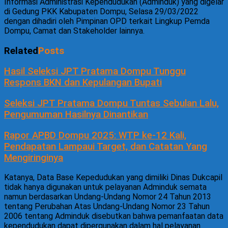
Informasi Administrasi Kependudukan (Adminduk) yang digelar
di Gedung PKK Kabupaten Dompu, Selasa 29/03/2022
dengan dihadiri oleh Pimpinan OPD terkait Lingkup Pemda
Dompu, Camat dan Stakeholder lainnya.
Related
Posts
Hasil Seleksi JPT Pratama Dompu Tunggu
Respons BKN dan Kepulangan Bupati
Seleksi JPT Pratama Dompu Tuntas Sebulan Lalu,
Pengumuman Hasilnya Dinantikan
Rapor APBD Dompu 2025: WTP ke-12 Kali,
Pendapatan Lampaui Target, dan Catatan Yang
Mengiringinya
Katanya, Data Base Kepedudukan yang dimiliki Dinas Dukcapil
tidak hanya digunakan untuk pelayanan Adminduk semata
namun berdasarkan Undang-Undang Nomor 24 Tahun 2013
tentang Perubahan Atas Undang-Undang Nomor 23 Tahun
2006 tentang Adminduk disebutkan bahwa pemanfaatan data
kependudukan dapat dipergunakan dalam hal pelayanan