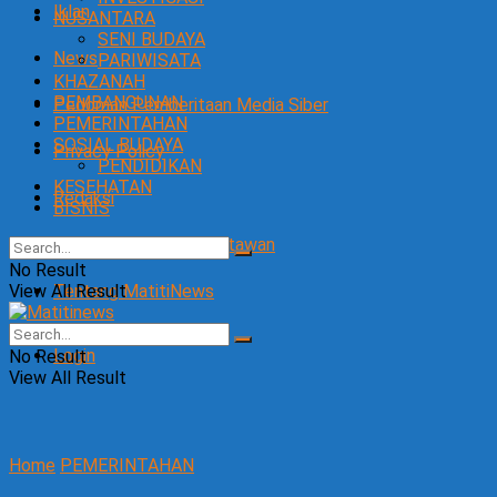
Iklan
NUSANTARA
SENI BUDAYA
News
PARIWISATA
KHAZANAH
PEMBANGUNAN
Pedoman Pemberitaan Media Siber
PEMERINTAHAN
SOSIAL BUDAYA
Privacy Policy
PENDIDIKAN
KESEHATAN
Redaksi
BISNIS
SOP Perlindungan Wartawan
No Result
View All Result
Tentang MatitiNews
Login
No Result
View All Result
Home
PEMERINTAHAN