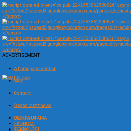
ADVERTISEMENT
A homepage section
Blog
Contact
Depan Matitinews
Disclaimer
BERITA UTAMA
EKONOMI
TEKNOLOGI
Home