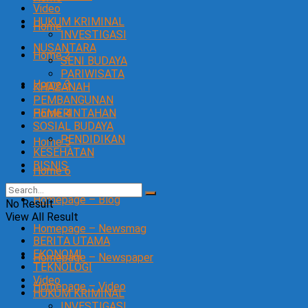
Video
HUKUM KRIMINAL
Home
INVESTIGASI
NUSANTARA
Home 2
SENI BUDAYA
PARIWISATA
Home 3
KHAZANAH
PEMBANGUNAN
Home 4
PEMERINTAHAN
SOSIAL BUDAYA
PENDIDIKAN
Home 5
KESEHATAN
BISNIS
Home 6
Homepage – Blog
No Result
View All Result
Homepage – Newsmag
BERITA UTAMA
EKONOMI
Homepage – Newspaper
TEKNOLOGI
Video
Homepage – Video
HUKUM KRIMINAL
INVESTIGASI