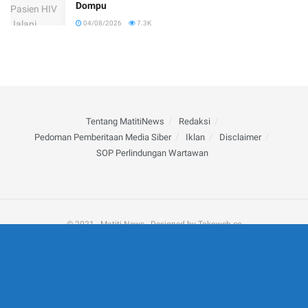
Dompu
04/08/2026
7.3K
Tentang MatitiNews
Redaksi
Pedoman Pemberitaan Media Siber
Iklan
Disclaimer
SOP Perlindungan Wartawan
© 2021 - Matiti News - Designed by Tokoweb.co
', enable_page_level_ads: true, vignettes: {google_ad_channel: '
'}, overlays: