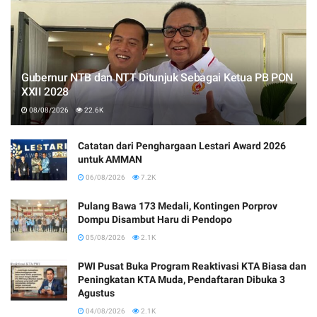
Gubernur NTB dan NTT Ditunjuk Sebagai Ketua PB PON
XXII 2028
08/08/2026
22.6K
Catatan dari Penghargaan Lestari Award 2026
untuk AMMAN
06/08/2026
7.2K
Pulang Bawa 173 Medali, Kontingen Porprov
Dompu Disambut Haru di Pendopo
05/08/2026
2.1K
PWI Pusat Buka Program Reaktivasi KTA Biasa dan
Peningkatan KTA Muda, Pendaftaran Dibuka 3
Agustus
04/08/2026
2.1K