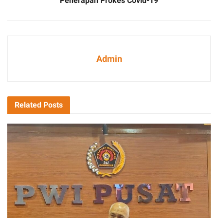
Penerapan Prokes C0vid-19
Admin
Related
Posts