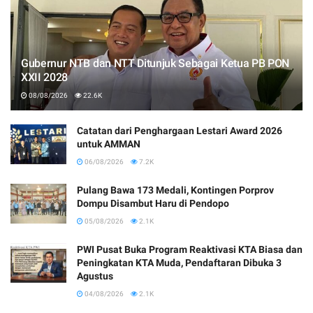
Gubernur NTB dan NTT Ditunjuk Sebagai Ketua PB PON
XXII 2028
08/08/2026
22.6K
Catatan dari Penghargaan Lestari Award 2026
untuk AMMAN
06/08/2026
7.2K
Pulang Bawa 173 Medali, Kontingen Porprov
Dompu Disambut Haru di Pendopo
05/08/2026
2.1K
PWI Pusat Buka Program Reaktivasi KTA Biasa dan
Peningkatan KTA Muda, Pendaftaran Dibuka 3
Agustus
04/08/2026
2.1K