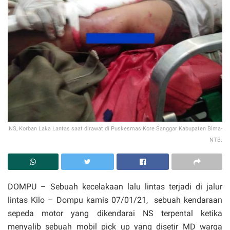
NS, Korban Laka Lantas saat dirawat di Puskesmas Kore Sanggar Kabupaten Bima-
NTB.
DOMPU – Sebuah kecelakaan lalu lintas terjadi di jalur
lintas Kilo – Dompu kamis 07/01/21, sebuah kendaraan
sepeda motor yang dikendarai NS terpental ketika
menyalib sebuah mobil pick up yang disetir MD warga