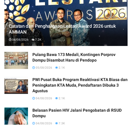
Catatan dari Penghargaan Lestari Award 2026 untuk
AMMAN
06/08/2026
7.2K
Pulang Bawa 173 Medali, Kontingen Porprov
Dompu Disambut Haru di Pendopo
05/08/2026
2.1K
PWI Pusat Buka Program Reaktivasi KTA Biasa dan
Peningkatan KTA Muda, Pendaftaran Dibuka 3
Agustus
04/08/2026
2.1K
Belasan Pasien HIV Jalani Pengobatan di RSUD
Dompu
04/08/2026
7.3K