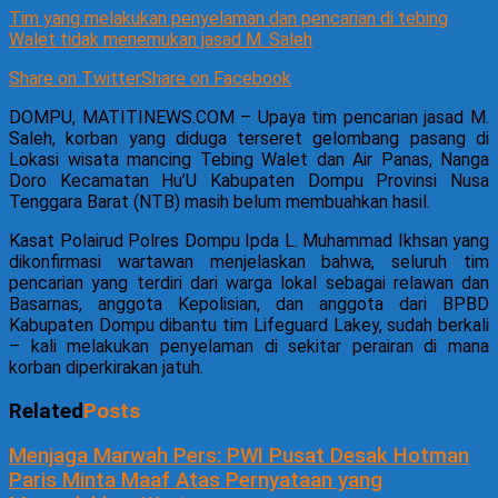
Tim yang melakukan penyelaman dan pencarian di tebing
Walet tidak menemukan jasad M. Saleh
Share on Twitter
Share on Facebook
DOMPU, MATITINEWS.COM – Upaya tim pencarian jasad M.
Saleh, korban yang diduga terseret gelombang pasang di
Lokasi wisata mancing Tebing Walet dan Air Panas, Nanga
Doro Kecamatan Hu’U Kabupaten Dompu Provinsi Nusa
Tenggara Barat (NTB) masih belum membuahkan hasil.
Kasat Polairud Polres Dompu Ipda L. Muhammad Ikhsan yang
dikonfirmasi wartawan menjelaskan bahwa, seluruh tim
pencarian yang terdiri dari warga lokal sebagai relawan dan
Basarnas, anggota Kepolisian, dan anggota dari BPBD
Kabupaten Dompu dibantu tim Lifeguard Lakey, sudah berkali
– kali melakukan penyelaman di sekitar perairan di mana
korban diperkirakan jatuh.
Related
Posts
Menjaga Marwah Pers: PWI Pusat Desak Hotman
Paris Minta Maaf Atas Pernyataan yang