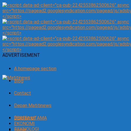
ADVERTISEMENT
A homepage section
Blog
Contact
Depan Matitinews
Disclaimer
BERITA UTAMA
EKONOMI
TEKNOLOGI
Home