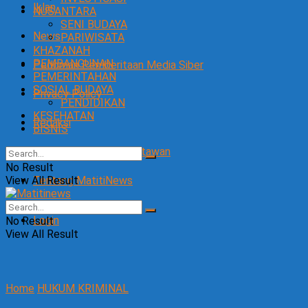
Iklan
NUSANTARA
SENI BUDAYA
News
PARIWISATA
KHAZANAH
PEMBANGUNAN
Pedoman Pemberitaan Media Siber
PEMERINTAHAN
SOSIAL BUDAYA
Privacy Policy
PENDIDIKAN
KESEHATAN
Redaksi
BISNIS
SOP Perlindungan Wartawan
No Result
View All Result
Tentang MatitiNews
Login
No Result
View All Result
Home
HUKUM KRIMINAL