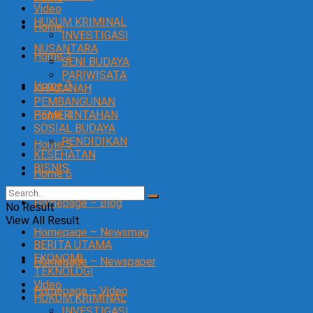
Video
HUKUM KRIMINAL
Home
INVESTIGASI
NUSANTARA
Home 2
SENI BUDAYA
PARIWISATA
Home 3
KHAZANAH
PEMBANGUNAN
Home 4
PEMERINTAHAN
SOSIAL BUDAYA
PENDIDIKAN
Home 5
KESEHATAN
BISNIS
Home 6
Homepage – Blog
No Result
View All Result
Homepage – Newsmag
BERITA UTAMA
EKONOMI
Homepage – Newspaper
TEKNOLOGI
Video
Homepage – Video
HUKUM KRIMINAL
INVESTIGASI