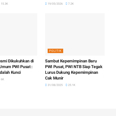
15.3K
19/05/2026
7.2K
POLITIK
smi Dikukuhkan di
Sambut Kepemimpinan Baru
 Umum PWI Pusat :
PWI Pusat, PWI NTB Siap Tegak
dalah Kunci
Lurus Dukung Kepemimpinan
Cak Munir
6K
31/08/2025
25.1K