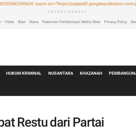
laimer
Home
Home
Home 2
Home 3
Home 4
Home 5
Home 6
Homep
ADVERTISEMENT
 – Video
Iklan
News
Pedoman Pemberitaan Media Siber
Privacy Policy
Re
HUKUM KRIMINAL
NUSANTARA
KHAZANAH
PEMBANGUN
at Restu dari Partai