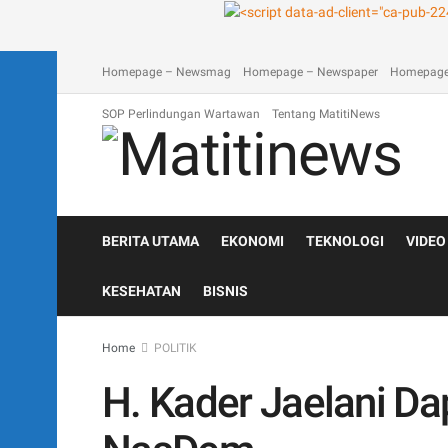
A homepage section
Blog
Contact
Depan Matitinews
Disc
Homepage – Newsmag
Homepage – Newspaper
Homepage
SOP Perlindungan Wartawan
Tentang MatitiNews
BERITA UTAMA
EKONOMI
TEKNOLOGI
VIDEO
KESEHATAN
BISNIS
Home
POLITIK
H. Kader Jaelani Dap