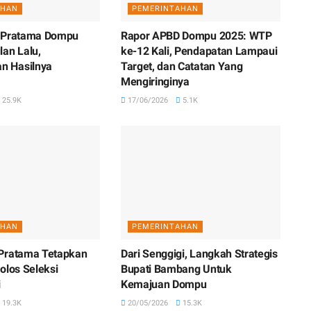
AHAN
PEMERINTAHAN
T Pratama Dompu
Rapor APBD Dompu 2025: WTP
lan Lalu,
ke-12 Kali, Pendapatan Lampaui
 Hasilnya
Target, dan Catatan Yang
Mengiringinya
25.9K
17/06/2026
5.1K
AHAN
PEMERINTAHAN
 Pratama Tetapkan
Dari Senggigi, Langkah Strategis
olos Seleksi
Bupati Bambang Untuk
i
Kemajuan Dompu
19.3K
20/05/2026
15.3K