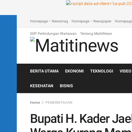
A homepage section
Blog
Contact
Depan Matitinews
Disc
Homepage – Newsmag
Homepage – Newspaper
Homepage
SOP Perlindungan Wartawan
Tentang MatitiNews
BERITA UTAMA
EKONOMI
TEKNOLOGI
VIDEO
KESEHATAN
BISNIS
Home
PEMERINTAHAN
Bupati H. Kader Jae