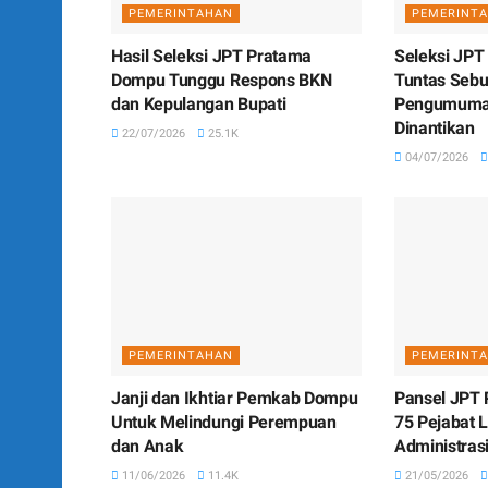
PEMERINTAHAN
PEMERINT
Hasil Seleksi JPT Pratama
Seleksi JP
Dompu Tunggu Respons BKN
Tuntas Sebu
dan Kepulangan Bupati
Pengumuman
Dinantikan
22/07/2026
25.1K
04/07/2026
PEMERINTAHAN
PEMERINT
Janji dan Ikhtiar Pemkab Dompu
Pansel JPT
Untuk Melindungi Perempuan
75 Pejabat L
dan Anak
Administras
11/06/2026
11.4K
21/05/2026