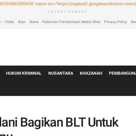
laimer
Home
Home
Home 2
Home 3
Home 4
Home 5
Home 6
Homep
ADVERTISEMENT
 – Video
Iklan
News
Pedoman Pemberitaan Media Siber
Privacy Policy
Re
HUKUM KRIMINAL
NUSANTARA
KHAZANAH
PEMBANGUN
lani Bagikan BLT Untuk