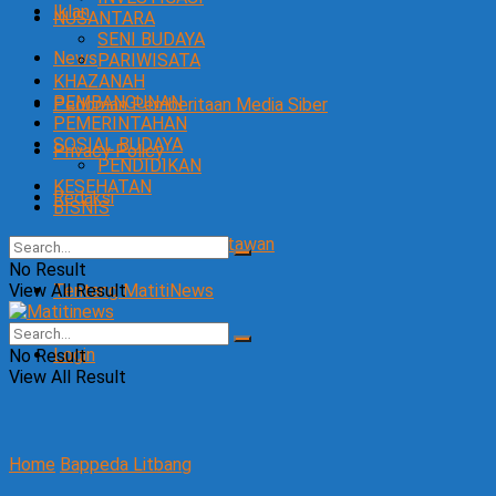
Iklan
NUSANTARA
SENI BUDAYA
News
PARIWISATA
KHAZANAH
PEMBANGUNAN
Pedoman Pemberitaan Media Siber
PEMERINTAHAN
SOSIAL BUDAYA
Privacy Policy
PENDIDIKAN
KESEHATAN
Redaksi
BISNIS
SOP Perlindungan Wartawan
No Result
View All Result
Tentang MatitiNews
Login
No Result
View All Result
Home
Bappeda Litbang