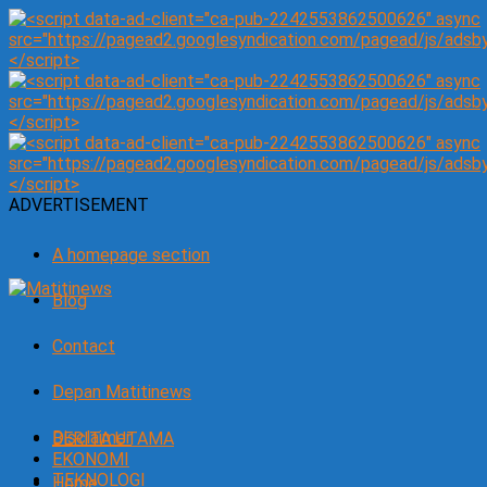
ADVERTISEMENT
A homepage section
Blog
Contact
Depan Matitinews
Disclaimer
BERITA UTAMA
EKONOMI
TEKNOLOGI
Home