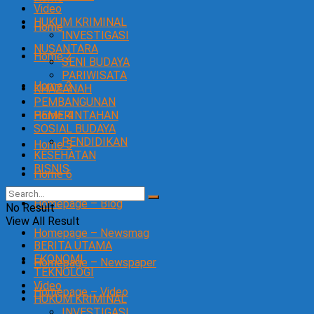
Video
HUKUM KRIMINAL
Home
INVESTIGASI
NUSANTARA
Home 2
SENI BUDAYA
PARIWISATA
Home 3
KHAZANAH
PEMBANGUNAN
Home 4
PEMERINTAHAN
SOSIAL BUDAYA
PENDIDIKAN
Home 5
KESEHATAN
BISNIS
Home 6
Homepage – Blog
No Result
View All Result
Homepage – Newsmag
BERITA UTAMA
EKONOMI
Homepage – Newspaper
TEKNOLOGI
Video
Homepage – Video
HUKUM KRIMINAL
INVESTIGASI