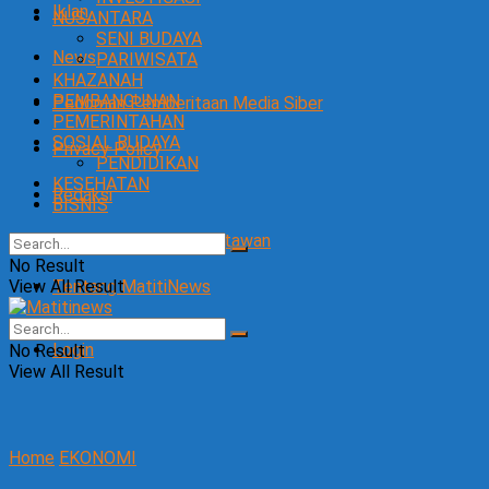
Iklan
NUSANTARA
SENI BUDAYA
News
PARIWISATA
KHAZANAH
PEMBANGUNAN
Pedoman Pemberitaan Media Siber
PEMERINTAHAN
SOSIAL BUDAYA
Privacy Policy
PENDIDIKAN
KESEHATAN
Redaksi
BISNIS
SOP Perlindungan Wartawan
No Result
View All Result
Tentang MatitiNews
Login
No Result
View All Result
Home
EKONOMI