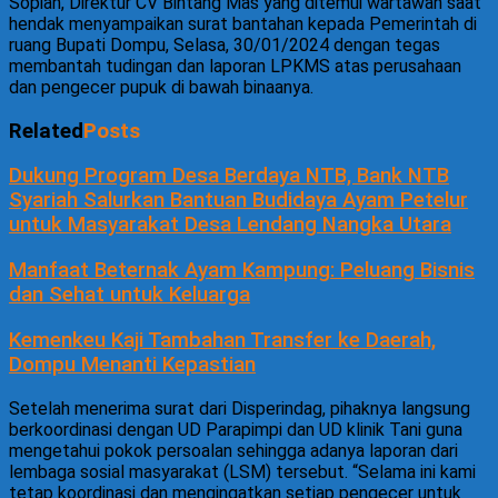
Sopian, Direktur CV Bintang Mas yang ditemui wartawan saat
hendak menyampaikan surat bantahan kepada Pemerintah di
ruang Bupati Dompu, Selasa, 30/01/2024 dengan tegas
membantah tudingan dan laporan LPKMS atas perusahaan
dan pengecer pupuk di bawah binaanya.
Related
Posts
Dukung Program Desa Berdaya NTB, Bank NTB
Syariah Salurkan Bantuan Budidaya Ayam Petelur
untuk Masyarakat Desa Lendang Nangka Utara
Manfaat Beternak Ayam Kampung: Peluang Bisnis
dan Sehat untuk Keluarga
Kemenkeu Kaji Tambahan Transfer ke Daerah,
Dompu Menanti Kepastian
Setelah menerima surat dari Disperindag, pihaknya langsung
berkoordinasi dengan UD Parapimpi dan UD klinik Tani guna
mengetahui pokok persoalan sehingga adanya laporan dari
lembaga sosial masyarakat (LSM) tersebut. “Selama ini kami
tetap koordinasi dan mengingatkan setiap pengecer untuk