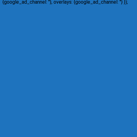
{google_ad_channel: '
'}, overlays: {google_ad_channel: '
'} });