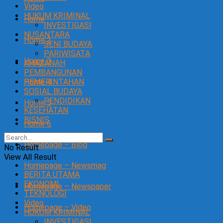
Video
HUKUM KRIMINAL
Home
INVESTIGASI
NUSANTARA
Home 2
SENI BUDAYA
PARIWISATA
Home 3
KHAZANAH
PEMBANGUNAN
Home 4
PEMERINTAHAN
SOSIAL BUDAYA
PENDIDIKAN
Home 5
KESEHATAN
BISNIS
Home 6
Homepage – Blog
No Result
View All Result
Homepage – Newsmag
BERITA UTAMA
EKONOMI
Homepage – Newspaper
TEKNOLOGI
Video
Homepage – Video
HUKUM KRIMINAL
INVESTIGASI