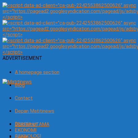
ADVERTISEMENT
A homepage section
Blog
Contact
Depan Matitinews
Disclaimer
BERITA UTAMA
EKONOMI
TEKNOLOGI
Home