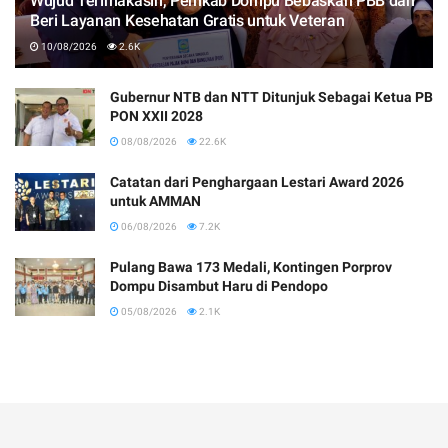
Wujud Terimakasih, Pemkab Dompu Bebaskan PBB dan
Beri Layanan Kesehatan Gratis untuk Veteran
10/08/2026
2.6K
Gubernur NTB dan NTT Ditunjuk Sebagai Ketua PB
PON XXII 2028
08/08/2026
22.6K
Catatan dari Penghargaan Lestari Award 2026
untuk AMMAN
06/08/2026
7.2K
Pulang Bawa 173 Medali, Kontingen Porprov
Dompu Disambut Haru di Pendopo
05/08/2026
2.1K