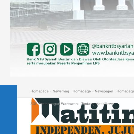
A homepage section
Blog
Contact
Depan Matitinews
Disc
Homepage – Newsmag
Homepage – Newspaper
Homepage
SOP Perlindungan Wartawan
Tentang MatitiNews