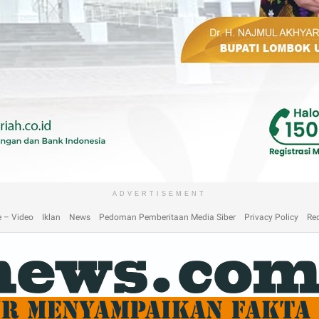
laimer
Home
Home
Home 2
Home 3
Home 4
Home 5
Home 6
Homep
ADVERTISEMENT
 – Video
Iklan
News
Pedoman Pemberitaan Media Siber
Privacy Policy
Re