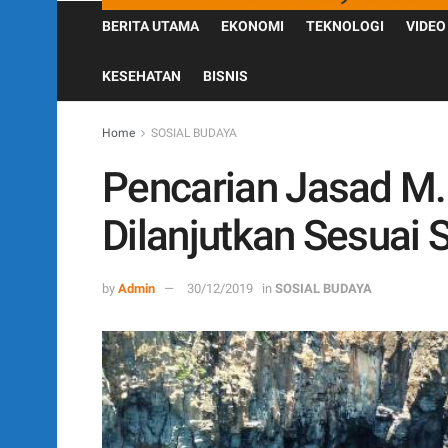
BERITA UTAMA
EKONOMI
TEKNOLOGI
VIDEO
KESEHATAN
BISNIS
Home
SOSIAL BUDAYA
Pencarian Jasad M.
Dilanjutkan Sesuai
by
Admin
30/12/2019
in
SOSIAL BUDAYA