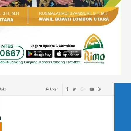
age – Blog
daksi
Login