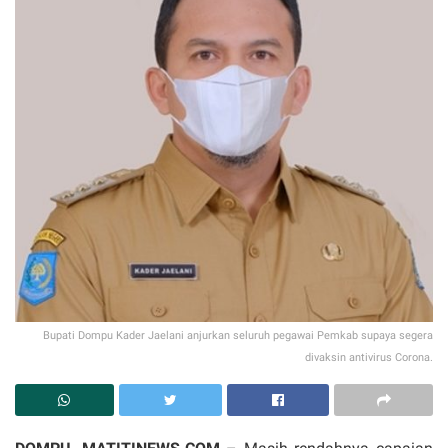
Bupati Dompu Kader Jaelani anjurkan seluruh pegawai Pemkab supaya segera
divaksin antivirus Corona.