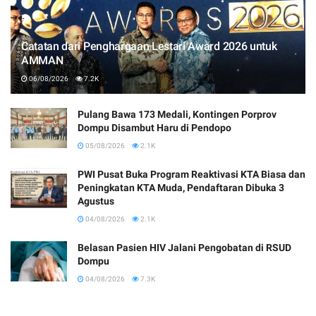
Catatan dari Penghargaan Lestari Award 2026 untuk
AMMAN
06/08/2026
7.2K
Pulang Bawa 173 Medali, Kontingen Porprov
Dompu Disambut Haru di Pendopo
05/08/2026
2.1K
PWI Pusat Buka Program Reaktivasi KTA Biasa dan
Peningkatan KTA Muda, Pendaftaran Dibuka 3
Agustus
04/08/2026
2.1K
Belasan Pasien HIV Jalani Pengobatan di RSUD
Dompu
04/08/2026
7.3K