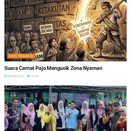
DARI REDAKSI
Suara Camat Pajo Mengusik Zona Nyaman
09/04/2026
19.4K