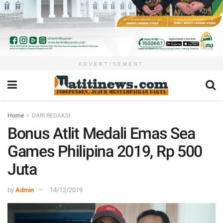
ADVERTISEMENT
Home
DARI REDAKSI
Bonus Atlit Medali Emas Sea
Games Philipina 2019, Rp 500
Juta
by
Admin
14/12/2019