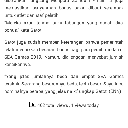
diserahkan langsung Menpora Zainudin Amali. Ia juga
memastikan penyerahan bonus bakal dibuat serempak
untuk atlet dan staf pelatih.
“Mereka akan terima buku tabungan yang sudah diisi
bonus,” kata Gatot.
Gatot juga sudah memberi keterangan bahwa pemerintah
telah menaikkan besaran bonus bagi para peraih medali di
SEA Games 2019. Namun, dia enggan menyebut jumlah
kenaikannya.
“Yang jelas jumlahnya beda dari empat SEA Games
terakhir. Sekarang besarannya beda, lebih besar. Saya lupa
nominalnya berapa, yang jelas naik,” ungkap Gatot. (CNN)
402 total views
, 1 views today