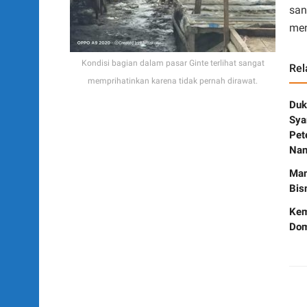
san
men
Kondisi bagian dalam pasar Ginte terlihat sangat
Rel
memprihatinkan karena tidak pernah dirawat.
Duk
Sya
Pet
Nan
Man
Bis
Kem
Dom