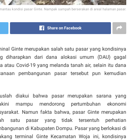
mantau kondisi pasar Ginte. Nampak sampah berserakan di areal halaman pasar.
Share on Facebook
inal Ginte merupakan salah satu pasar yang kondisinya
ng diharapkan dari dana alokasi umum (DAU) gagal
 atau Covid-19 yang melanda tanah air, selain itu dana
encanaan pembangunan pasar tersebut pun kemudian
ruslah diakui bahwa pasar merupakan sarana yang
yakini mampu mendorong pertumbuhan ekonomi
yarakat. Namun fakta bahwa, pasar Ginte merupakan
lah satu pasar yang tidak tersentuh perhatian
bangunan di Kabupaten Dompu. Pasar yang berlokasi di
akang terminal Ginte Kecamatan Woja ini, kondisinya