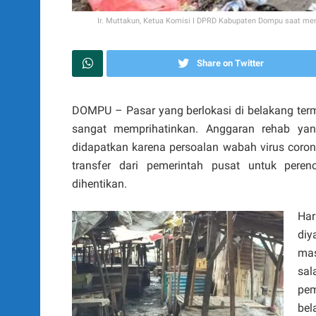
Ir. Muttakun, Ketua Komisi I DPRD Kabupaten Dompu saat me
Share on Twitter
DOMPU – Pasar yang berlokasi di belakang term
sangat memprihatinkan. Anggaran rehab ya
didapatkan karena persoalan wabah virus corona
transfer dari pemerintah pusat untuk per
dihentikan.
Ha
di
mas
sa
pem
bel