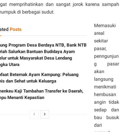
gat memprihatinkan dan sangat jorok karena sampah
umpuk di berbagai sudut.
Memasuki
ated
Posts
areal
sekitar
ung Program Desa Berdaya NTB, Bank NTB
pasar,
riah Salurkan Bantuan Budidaya Ayam
penngunjun
elur untuk Masyarakat Desa Lendang
g pasar
gka Utara
akan
faat Beternak Ayam Kampung: Peluang
langsung
nis dan Sehat untuk Keluarga
menikmati
enkeu Kaji Tambahan Transfer ke Daerah,
hembusan
pu Menanti Kepastian
angin tidak
sedap dan
bau busuk
dari