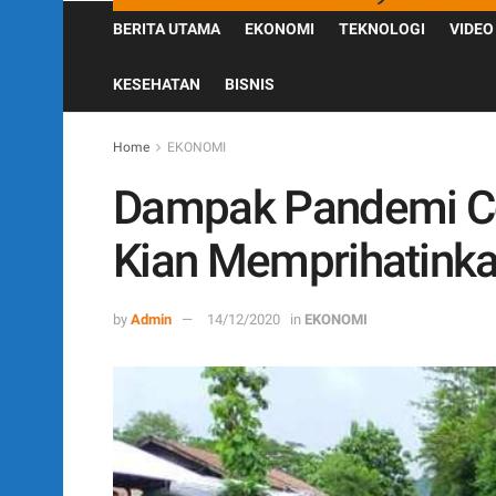
BERITA UTAMA
EKONOMI
TEKNOLOGI
VIDEO
KESEHATAN
BISNIS
Home
EKONOMI
Dampak Pandemi Cov
Kian Memprihatink
by
Admin
14/12/2020
in
EKONOMI