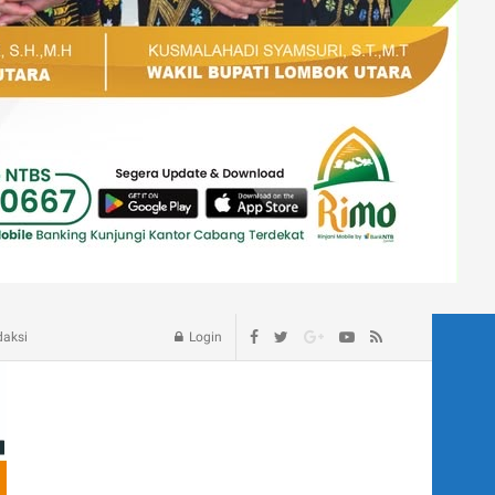
age – Blog
daksi
Login