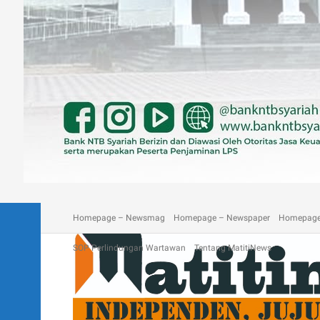
A homepage section
Blog
Contact
Depan Matitinews
Disc
Homepage – Newsmag
Homepage – Newspaper
Homepage
SOP Perlindungan Wartawan
Tentang MatitiNews