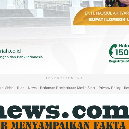
laimer
Home
Home
Home 2
Home 3
Home 4
Home 5
Home 6
Homep
ADVERTISEMENT
 – Video
Iklan
News
Pedoman Pemberitaan Media Siber
Privacy Policy
Re