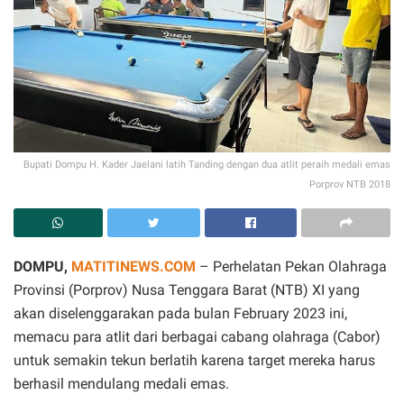
Bupati Dompu H. Kader Jaelani latih Tanding dengan dua atlit peraih medali emas
Porprov NTB 2018
DOMPU,
MATITINEWS.COM
– Perhelatan Pekan Olahraga
Provinsi (Porprov) Nusa Tenggara Barat (NTB) XI yang
akan diselenggarakan pada bulan February 2023 ini,
memacu para atlit dari berbagai cabang olahraga (Cabor)
untuk semakin tekun berlatih karena target mereka harus
berhasil mendulang medali emas.