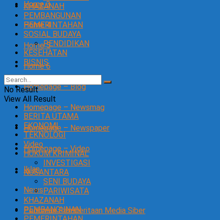
Home 3
KHAZANAH
PEMBANGUNAN
Home 4
PEMERINTAHAN
SOSIAL BUDAYA
PENDIDIKAN
Home 5
KESEHATAN
BISNIS
Home 6
Homepage – Blog
No Result
View All Result
Homepage – Newsmag
BERITA UTAMA
EKONOMI
Homepage – Newspaper
TEKNOLOGI
Video
Homepage – Video
HUKUM KRIMINAL
INVESTIGASI
Iklan
NUSANTARA
SENI BUDAYA
News
PARIWISATA
KHAZANAH
PEMBANGUNAN
Pedoman Pemberitaan Media Siber
PEMERINTAHAN