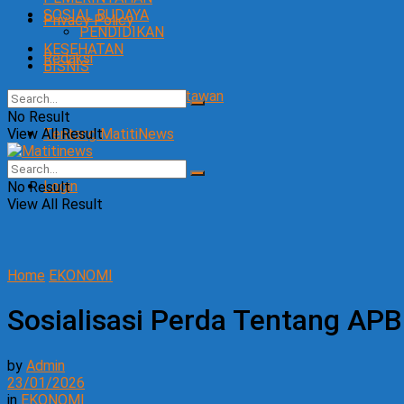
SOSIAL BUDAYA
Privacy Policy
PENDIDIKAN
KESEHATAN
Redaksi
BISNIS
SOP Perlindungan Wartawan
No Result
View All Result
Tentang MatitiNews
Login
No Result
View All Result
Home
EKONOMI
Sosialisasi Perda Tentang AP
by
Admin
23/01/2026
in
EKONOMI