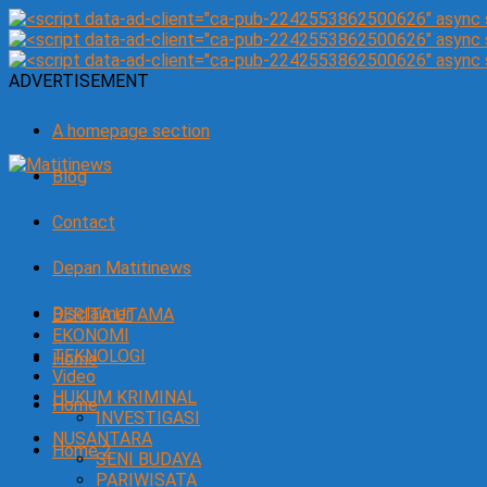
ADVERTISEMENT
A homepage section
Blog
Contact
Depan Matitinews
Disclaimer
BERITA UTAMA
EKONOMI
TEKNOLOGI
Home
Video
HUKUM KRIMINAL
Home
INVESTIGASI
NUSANTARA
Home 2
SENI BUDAYA
PARIWISATA