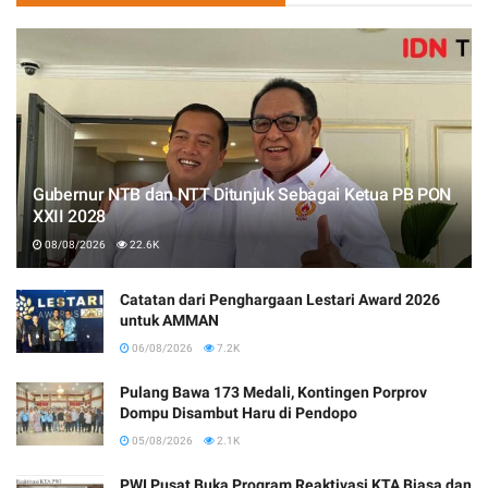
Gubernur NTB dan NTT Ditunjuk Sebagai Ketua PB PON
XXII 2028
08/08/2026
22.6K
Catatan dari Penghargaan Lestari Award 2026
untuk AMMAN
06/08/2026
7.2K
Pulang Bawa 173 Medali, Kontingen Porprov
Dompu Disambut Haru di Pendopo
05/08/2026
2.1K
PWI Pusat Buka Program Reaktivasi KTA Biasa dan