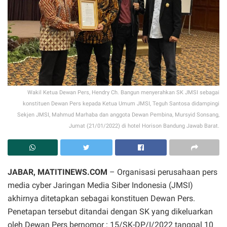
Wakil Ketua Dewan Pers, Hendry Ch. Bangun menyerahkan SK JMSI sebagai
konstituen Dewan Pers kepada Ketua Umum JMSI, Teguh Santosa didampingi
Sekjen JMSI, Mahmud Marhaba dan anggota Dewan Pembina, Mursyid Sonsang,
Jumat (21/01/2022) di hotel Horison Bandung Jawab Barat.
JABAR, MATITINEWS.COM
– Organisasi perusahaan pers
media cyber Jaringan Media Siber Indonesia (JMSI)
akhirnya ditetapkan sebagai konstituen Dewan Pers.
Penetapan tersebut ditandai dengan SK yang dikeluarkan
oleh Dewan Pers bernomor : 15/SK-DP/I/2022 tanggal 10