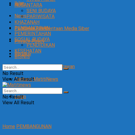
Iklan
NUSANTARA
SENI BUDAYA
News
PARIWISATA
KHAZANAH
PEMBANGUNAN
Pedoman Pemberitaan Media Siber
PEMERINTAHAN
SOSIAL BUDAYA
Privacy Policy
PENDIDIKAN
KESEHATAN
Redaksi
BISNIS
SOP Perlindungan Wartawan
No Result
View All Result
Tentang MatitiNews
Login
No Result
View All Result
Home
PEMBANGUNAN