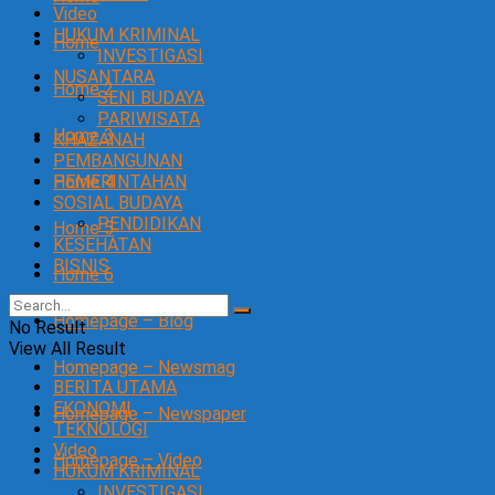
Video
HUKUM KRIMINAL
Home
INVESTIGASI
NUSANTARA
Home 2
SENI BUDAYA
PARIWISATA
Home 3
KHAZANAH
PEMBANGUNAN
Home 4
PEMERINTAHAN
SOSIAL BUDAYA
PENDIDIKAN
Home 5
KESEHATAN
BISNIS
Home 6
Homepage – Blog
No Result
View All Result
Homepage – Newsmag
BERITA UTAMA
EKONOMI
Homepage – Newspaper
TEKNOLOGI
Video
Homepage – Video
HUKUM KRIMINAL
INVESTIGASI