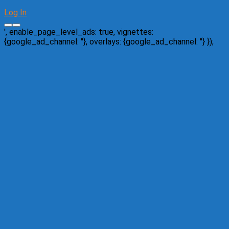
Log In
', enable_page_level_ads: true, vignettes:
{google_ad_channel: '
'}, overlays: {google_ad_channel: '
'} });