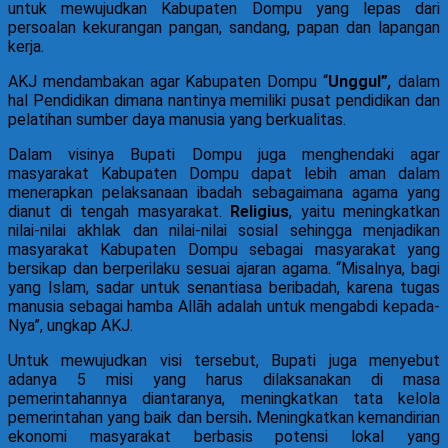
untuk mewujudkan Kabupaten Dompu yang lepas dari
persoalan kekurangan pangan, sandang, papan dan lapangan
kerja.
AKJ mendambakan agar Kabupaten Dompu “
Unggul”
,
dalam
hal Pendidikan dimana nantinya memiliki pusat pendidikan dan
pelatihan sumber daya manusia yang berkualitas.
Dalam visinya Bupati Dompu juga menghendaki agar
masyarakat Kabupaten Dompu dapat lebih aman dalam
menerapkan pelaksanaan ibadah sebagaimana agama yang
dianut di tengah masyarakat.
Religius
, yaitu meningkatkan
nilai-nilai akhlak dan nilai-nilai sosial sehingga menjadikan
masyarakat Kabupaten Dompu sebagai masyarakat yang
bersikap dan berperilaku sesuai ajaran agama. “Misalnya, bagi
yang Islam, sadar untuk senantiasa beribadah, karena tugas
manusia sebagai hamba Allāh adalah untuk mengabdi kepada-
Nya”, ungkap AKJ.
Untuk mewujudkan visi tersebut, Bupati juga menyebut
adanya 5 misi yang harus dilaksanakan di masa
pemerintahannya diantaranya, meningkatkan tata kelola
pemerintahan yang baik dan bersih
.
Meningkatkan kemandirian
ekonomi masyarakat berbasis potensi lokal yang