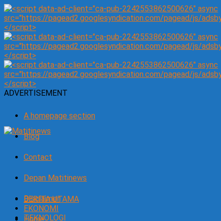
ADVERTISEMENT
A homepage section
Blog
Contact
Depan Matitinews
Disclaimer
BERITA UTAMA
EKONOMI
TEKNOLOGI
Home