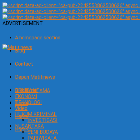
ADVERTISEMENT
A homepage section
Blog
Contact
Depan Matitinews
Disclaimer
BERITA UTAMA
EKONOMI
TEKNOLOGI
Home
Video
HUKUM KRIMINAL
Home
INVESTIGASI
NUSANTARA
Home 2
SENI BUDAYA
PARIWISATA