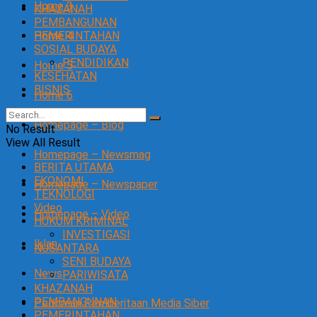
Home 3
KHAZANAH
PEMBANGUNAN
Home 4
PEMERINTAHAN
SOSIAL BUDAYA
PENDIDIKAN
Home 5
KESEHATAN
BISNIS
Home 6
Homepage – Blog
No Result
View All Result
Homepage – Newsmag
BERITA UTAMA
EKONOMI
Homepage – Newspaper
TEKNOLOGI
Video
Homepage – Video
HUKUM KRIMINAL
INVESTIGASI
Iklan
NUSANTARA
SENI BUDAYA
News
PARIWISATA
KHAZANAH
PEMBANGUNAN
Pedoman Pemberitaan Media Siber
PEMERINTAHAN