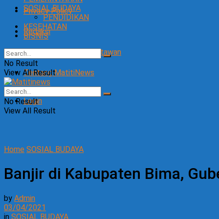
SOSIAL BUDAYA
Privacy Policy
PENDIDIKAN
KESEHATAN
Redaksi
BISNIS
SOP Perlindungan Wartawan
No Result
View All Result
Tentang MatitiNews
Login
No Result
View All Result
Home
SOSIAL BUDAYA
Banjir di Kabupaten Bima, Gu
by
Admin
03/04/2021
in
SOSIAL BUDAYA