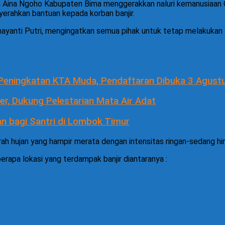
na Ngoho Kabupaten Bima menggerakkan naluri kemanusiaan Gube
yerahkan bantuan kepada korban banjir.
yanti Putri, mengingatkan semua pihak untuk tetap melakukan ap
 Peningkatan KTA Muda, Pendaftaran Dibuka 3 Agust
r, Dukung Pelestarian Mata Air Adat
n bagi Santri di Lombok Timur
ah hujan yang hampir merata dengan intensitas ringan-sedang hing
rapa lokasi yang terdampak banjir diantaranya :