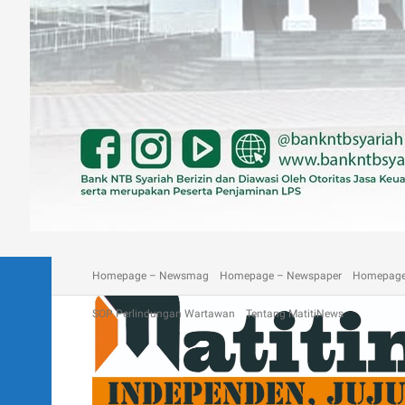
A homepage section
Blog
Contact
Depan Matitinews
Disc
Homepage – Newsmag
Homepage – Newspaper
Homepage
SOP Perlindungan Wartawan
Tentang MatitiNews