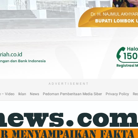
laimer
Home
Home
Home 2
Home 3
Home 4
Home 5
Home 6
Homep
ADVERTISEMENT
 – Video
Iklan
News
Pedoman Pemberitaan Media Siber
Privacy Policy
Re