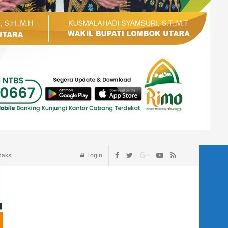
age – Blog
daksi
Login