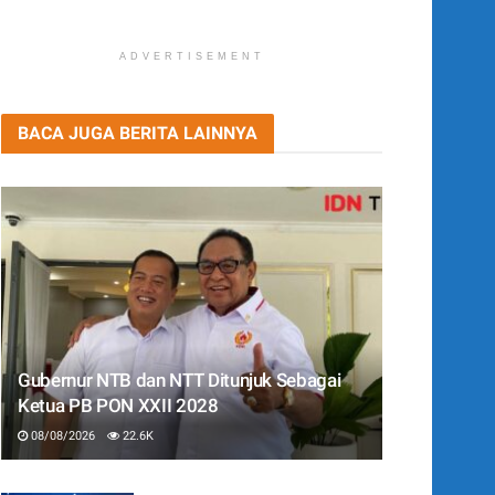
ADVERTISEMENT
BACA JUGA BERITA LAINNYA
Gubernur NTB dan NTT Ditunjuk Sebagai
Ketua PB PON XXII 2028
08/08/2026
22.6K