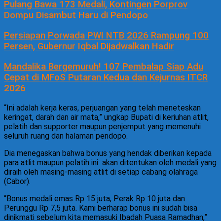
Pulang Bawa 173 Medali, Kontingen Porprov
Dompu Disambut Haru di Pendopo
Persiapan Porwada PWI NTB 2026 Rampung 100
Persen, Gubernur Iqbal Dijadwalkan Hadir
Mandalika Bergemuruh! 107 Pembalap Siap Adu
Cepat di MFoS Putaran Kedua dan Kejurnas ITCR
2026
“Ini adalah kerja keras, perjuangan yang telah meneteskan
keringat, darah dan air mata,” ungkap Bupati di keriuhan atlit,
pelatih dan supporter maupun penjemput yang memenuhi
seluruh ruang dan halaman pendopo.
Dia menegaskan bahwa bonus yang hendak diberikan kepada
para atlit maupun pelatih ini
akan ditentukan oleh medali yang
diraih oleh masing-masing atlit di setiap cabang olahraga
(Cabor).
“Bonus medali emas Rp 15 juta, Perak Rp 10 juta dan
Perunggu Rp 7,5 juta. Kami berharap bonus ini sudah bisa
dinikmati sebelum kita memasuki Ibadah Puasa Ramadhan,”