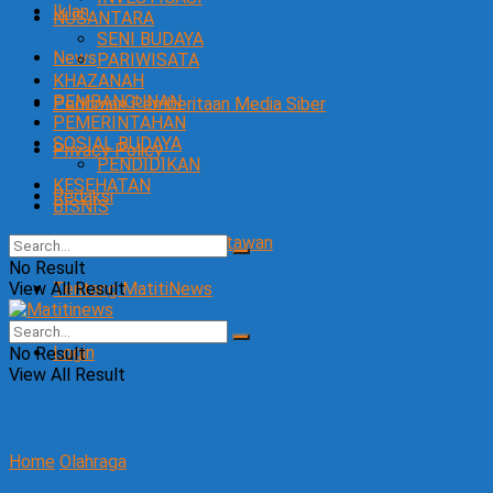
Iklan
NUSANTARA
SENI BUDAYA
News
PARIWISATA
KHAZANAH
PEMBANGUNAN
Pedoman Pemberitaan Media Siber
PEMERINTAHAN
SOSIAL BUDAYA
Privacy Policy
PENDIDIKAN
KESEHATAN
Redaksi
BISNIS
SOP Perlindungan Wartawan
No Result
View All Result
Tentang MatitiNews
Login
No Result
View All Result
Home
Olahraga