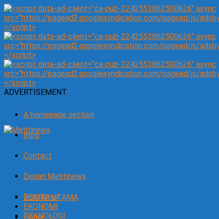
ADVERTISEMENT
A homepage section
Blog
Contact
Depan Matitinews
Disclaimer
BERITA UTAMA
EKONOMI
TEKNOLOGI
Home