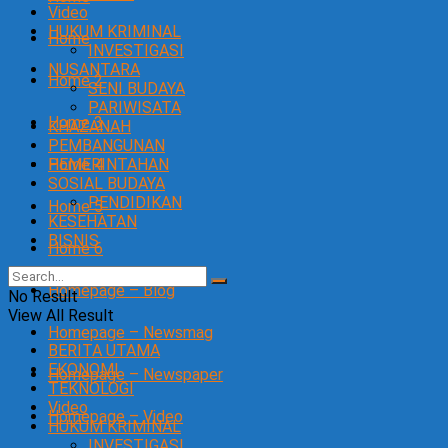
Video
HUKUM KRIMINAL
Home
INVESTIGASI
NUSANTARA
Home 2
SENI BUDAYA
PARIWISATA
Home 3
KHAZANAH
PEMBANGUNAN
Home 4
PEMERINTAHAN
SOSIAL BUDAYA
PENDIDIKAN
Home 5
KESEHATAN
BISNIS
Home 6
Homepage – Blog
No Result
View All Result
Homepage – Newsmag
BERITA UTAMA
EKONOMI
Homepage – Newspaper
TEKNOLOGI
Video
Homepage – Video
HUKUM KRIMINAL
INVESTIGASI