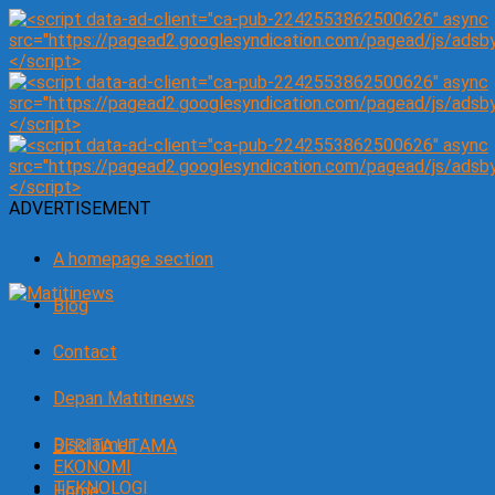
ADVERTISEMENT
A homepage section
Blog
Contact
Depan Matitinews
Disclaimer
BERITA UTAMA
EKONOMI
TEKNOLOGI
Home