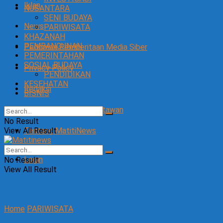
Iklan
NUSANTARA
SENI BUDAYA
News
PARIWISATA
KHAZANAH
PEMBANGUNAN
Pedoman Pemberitaan Media Siber
PEMERINTAHAN
SOSIAL BUDAYA
Privacy Policy
PENDIDIKAN
KESEHATAN
Redaksi
BISNIS
SOP Perlindungan Wartawan
No Result
View All Result
Tentang MatitiNews
Login
No Result
View All Result
Home
PARIWISATA