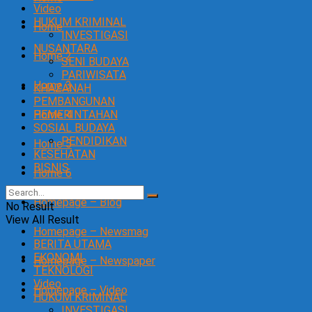
Video
HUKUM KRIMINAL
Home
INVESTIGASI
NUSANTARA
Home 2
SENI BUDAYA
PARIWISATA
Home 3
KHAZANAH
PEMBANGUNAN
Home 4
PEMERINTAHAN
SOSIAL BUDAYA
PENDIDIKAN
Home 5
KESEHATAN
BISNIS
Home 6
Homepage – Blog
No Result
View All Result
Homepage – Newsmag
BERITA UTAMA
EKONOMI
Homepage – Newspaper
TEKNOLOGI
Video
Homepage – Video
HUKUM KRIMINAL
INVESTIGASI