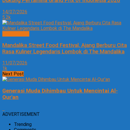
Dukung Pertamina Grand Prix of Indonesia 2026
14/07/2026
5.2k
PARIWISATA
Mandalika Street Food Festival, Ajang Berburu Cita
Rasa Kuliner Legendaris Lombok di The Mandalika
11/07/2026
1k
Next Post
Generasi Muda Dihimbau Untuk Mencintai Al-
Qur'an
ADVERTISEMENT
Trending
Comments