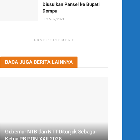
Diusulkan Pansel ke Bupati
Dompu
27/07/2021
ADVERTISEMENT
BACA JUGA BERITA LAINNYA
Gubernur NTB dan NTT Ditunjuk Sebagai
Ketua PB PON XXII 2028