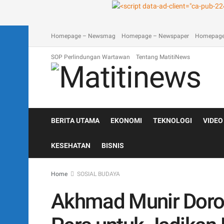
A homepage section
Blog
Contact
Depan Matitinews
Disc
Homepage – Newsmag
Homepage – Newspaper
Homepage
SOP Perlindungan Wartawan
Tentang MatitiNews
BERITA UTAMA
EKONOMI
TEKNOLOGI
VIDEO
KESEHATAN
BISNIS
Home
SOSIAL BUDAYA
Akhmad Munir Doro