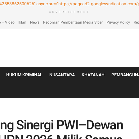
laimer
Home
Home
Home 2
Home 3
Home 4
Home 5
Home 6
Homep
ADVERTISEMENT
 – Video
Iklan
News
Pedoman Pemberitaan Media Siber
Privacy Policy
Re
HUKUM KRIMINAL
NUSANTARA
KHAZANAH
PEMBANGUN
ng Sinergi PWI–Dewan