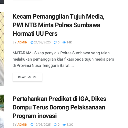
Kecam Pemanggilan Tujuh Media,
PWI NTB Minta Polres Sumbawa
Hormati UU Pers
BY
ADMIN
21/08/2025
0
14K
MATARAM - Sikap penyidik Polres Sumbawa yang telah
melakukan pemanggilan klarifikasi pada tujuh media pers
di Provinsi Nusa Tenggara Barat ...
READ MORE
Pertahankan Predikat di IGA, Dikes
Dompu Terus Dorong Pelaksanaan
Program inovasi
BY
ADMIN
19/08/2025
0
5.3K