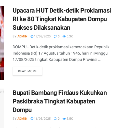
Upacara HUT Detik-detik Proklamasi
RI ke 80 Tingkat Kabupaten Dompu
Sukses Dilaksanakan
BY
ADMIN
17/08/2025
0
5.3K
DOMPU - Detik-detik proklamasi kemerdekaan Republik
Indonesia (RI) 17 Agustus tahun 1945, hari ini Minggu
17/08/2025 tingkat Kabupaten Dompu Provinsi ...
READ MORE
Bupati Bambang Firdaus Kukuhkan
Paskibraka Tingkat Kabupaten
Dompu
BY
ADMIN
16/08/2025
0
3.5K