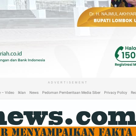
laimer
Home
Home
Home 2
Home 3
Home 4
Home 5
Home 6
Homep
ADVERTISEMENT
 – Video
Iklan
News
Pedoman Pemberitaan Media Siber
Privacy Policy
Re