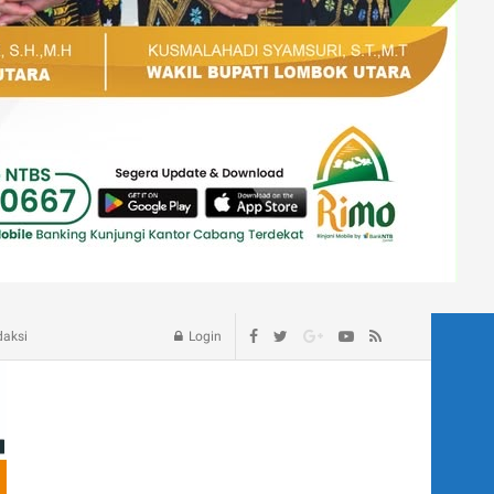
age – Blog
daksi
Login