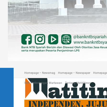
A homepage section
Blog
Contact
Depan Matitinews
Disc
Homepage – Newsmag
Homepage – Newspaper
Homepage
SOP Perlindungan Wartawan
Tentang MatitiNews