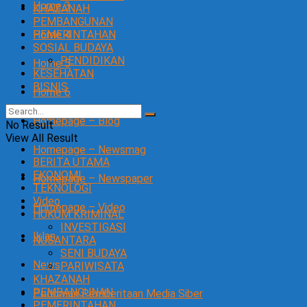
Home 3
KHAZANAH
PEMBANGUNAN
Home 4
PEMERINTAHAN
SOSIAL BUDAYA
PENDIDIKAN
Home 5
KESEHATAN
BISNIS
Home 6
Homepage – Blog
No Result
View All Result
Homepage – Newsmag
BERITA UTAMA
EKONOMI
Homepage – Newspaper
TEKNOLOGI
Video
Homepage – Video
HUKUM KRIMINAL
INVESTIGASI
Iklan
NUSANTARA
SENI BUDAYA
News
PARIWISATA
KHAZANAH
PEMBANGUNAN
Pedoman Pemberitaan Media Siber
PEMERINTAHAN