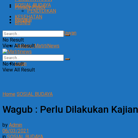
SOSIAL BUDAYA
Privacy Policy
PENDIDIKAN
KESEHATAN
Redaksi
BISNIS
SOP Perlindungan Wartawan
No Result
View All Result
Tentang MatitiNews
Login
No Result
View All Result
Home
SOSIAL BUDAYA
Wagub : Perlu Dilakukan Kaji
by
Admin
06/03/2021
in
SOSIAL BUDAYA