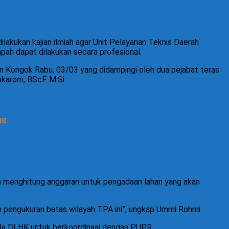
ilakukan kajian ilmiah agar Unit Pelayanan Teknis Daerah
ah dapat dilakukan secara profesional.
 Kongok Rabu, 03/03 yang didampingi oleh dua pejabat teras
ukarom, BScF. M.Si.
us
a menghitung anggaran untuk pengadaan lahan yang akan
 pengukuran batas wilayah TPA ini”, ungkap Ummi Rohmi.
da DLHK untuk berkoordinasi dengan PUPR.