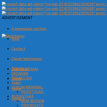
ADVERTISEMENT
A homepage section
Blog
Contact
Depan Matitinews
Disclaimer
BERITA UTAMA
EKONOMI
TEKNOLOGI
Home
Video
HUKUM KRIMINAL
Home
INVESTIGASI
NUSANTARA
Home 2
SENI BUDAYA
PARIWISATA