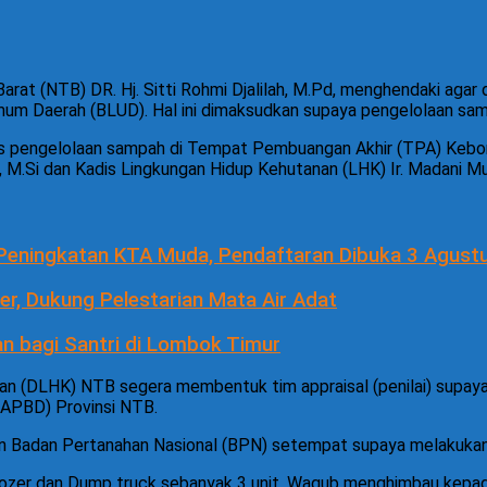
at (NTB) DR. Hj. Sitti Rohmi Djalilah, M.Pd, menghendaki agar d
m Daerah (BLUD). Hal ini dimaksudkan supaya pengelolaan samp
tas pengelolaan sampah di Tempat Pembuangan Akhir (TPA) Kebon
h, M.Si dan Kadis Lingkungan Hidup Kehutanan (LHK) Ir. Madani M
 Peningkatan KTA Muda, Pendaftaran Dibuka 3 Agust
r, Dukung Pelestarian Mata Air Adat
n bagi Santri di Lombok Timur
an (DLHK) NTB segera membentuk tim appraisal (penilai) supay
(APBD) Provinsi NTB.
kan Badan Pertanahan Nasional (BPN) setempat supaya melakukan
ldozer dan Dump truck sebanyak 3 unit, Wagub menghimbau kepa