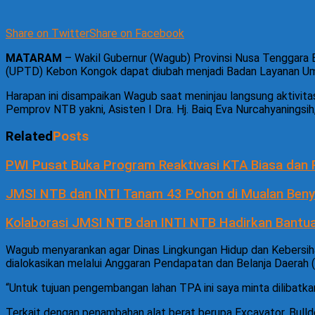
Share on Twitter
Share on Facebook
MATARAM
– Wakil Gubernur (Wagub) Provinsi Nusa Tenggara Bar
(UPTD) Kebon Kongok dapat diubah menjadi Badan Layanan Umu
Harapan ini disampaikan Wagub saat meninjau langsung aktivi
Pemprov NTB yakni, Asisten I Dra. Hj. Baiq Eva Nurcahyaningsi
Related
Posts
PWI Pusat Buka Program Reaktivasi KTA Biasa dan
JMSI NTB dan INTI Tanam 43 Pohon di Mualan Benye
Kolaborasi JMSI NTB dan INTI NTB Hadirkan Bantua
Wagub menyarankan agar Dinas Lingkungan Hidup dan Kebersih
dialokasikan melalui Anggaran Pendapatan dan Belanja Daerah 
“Untuk tujuan pengembangan lahan TPA ini saya minta dilibat
Terkait dengan penambahan alat berat berupa Excavator, Bul