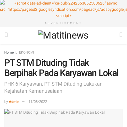
ADVERTISEMENT
Home
EKONOMI
PT STM Dituding Tidak
Berpihak Pada Karyawan Lokal
PHK 6 Karyawan, PT STM Dituding Lakukan
Kejahatan Kemanusaiaan
by
Admin
11/08/2022