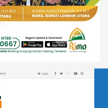
age – Blog
daksi
Login