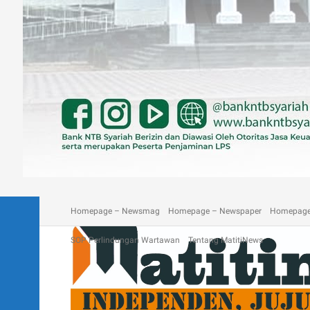
A homepage section
Blog
Contact
Depan Matitinews
Disc
Homepage – Newsmag
Homepage – Newspaper
Homepage
SOP Perlindungan Wartawan
Tentang MatitiNews