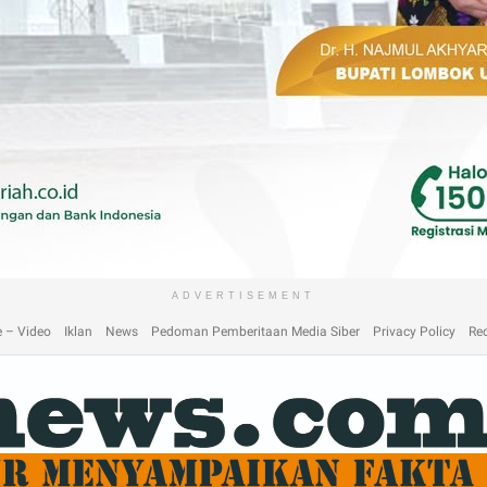
laimer
Home
Home
Home 2
Home 3
Home 4
Home 5
Home 6
Homep
ADVERTISEMENT
 – Video
Iklan
News
Pedoman Pemberitaan Media Siber
Privacy Policy
Re