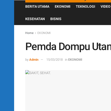
BERITA UTAMA
EKONOMI
TEKNOLOGI
VIDEO
KESEHATAN
BISNIS
Home
EKONOMI
Pemda Dompu Utang
by
Admin
15/03/2018
in
EKONOMI