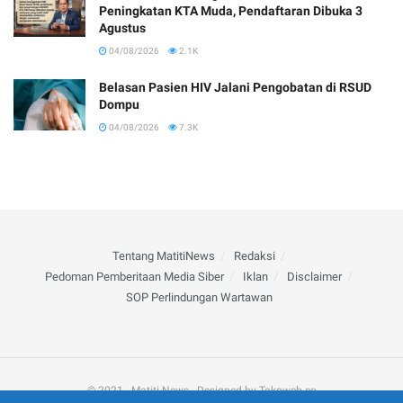
Peningkatan KTA Muda, Pendaftaran Dibuka 3
Agustus
04/08/2026
2.1K
Belasan Pasien HIV Jalani Pengobatan di RSUD
Dompu
04/08/2026
7.3K
Tentang MatitiNews
Redaksi
Pedoman Pemberitaan Media Siber
Iklan
Disclaimer
SOP Perlindungan Wartawan
© 2021 - Matiti News - Designed by Tokoweb.co