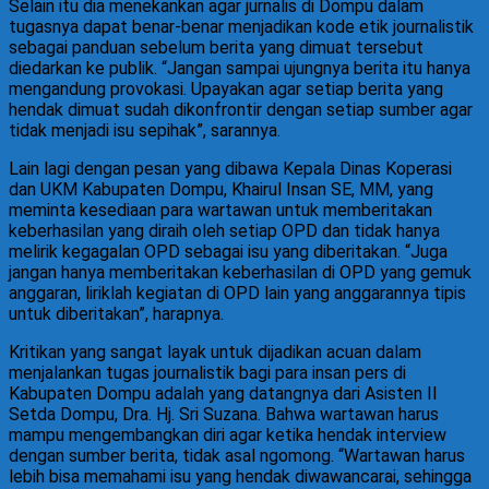
Selain itu dia menekankan agar jurnalis di Dompu dalam
tugasnya dapat benar-benar menjadikan kode etik journalistik
sebagai panduan sebelum berita yang dimuat tersebut
diedarkan ke publik. “Jangan sampai ujungnya berita itu hanya
mengandung provokasi. Upayakan agar setiap berita yang
hendak dimuat sudah dikonfrontir dengan setiap sumber agar
tidak menjadi isu sepihak”, sarannya.
Lain lagi dengan pesan yang dibawa Kepala Dinas Koperasi
dan UKM Kabupaten Dompu, Khairul Insan SE, MM, yang
meminta kesediaan para wartawan untuk memberitakan
keberhasilan yang diraih oleh setiap OPD dan tidak hanya
melirik kegagalan OPD sebagai isu yang diberitakan. “Juga
jangan hanya memberitakan keberhasilan di OPD yang gemuk
anggaran, liriklah kegiatan di OPD lain yang anggarannya tipis
untuk diberitakan”, harapnya.
Kritikan yang sangat layak untuk dijadikan acuan dalam
menjalankan tugas journalistik bagi para insan pers di
Kabupaten Dompu adalah yang datangnya dari Asisten II
Setda Dompu, Dra. Hj. Sri Suzana. Bahwa wartawan harus
mampu mengembangkan diri agar ketika hendak interview
dengan sumber berita, tidak asal ngomong. “Wartawan harus
lebih bisa memahami isu yang hendak diwawancarai, sehingga