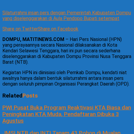
Silaturrahmi insan pers dengan Pemerintah Kabupaten Dompu
yang diselenggarakan di Aula Pendopo Bupati setempat
Share on Twitter
Share on Facebook
DOMPU, MATITINEWS.COM
– Hari Pers Nasional (HPN)
yang perayaannya secara Nasional dilaksanakan di Kota
Kendari Selawesi Tenggara, hari ini pun secara sederhana
diselenggarakan di Kabupaten Dompu Provinsi Nusa Tenggara
Barat (NTB).
Kegiatan HPN ini diinisiasi oleh Pemkab Dompu, kendati niat
awalnya hanya dalam bentuk silaturrahmi antara insan pers
dengan seluruh pimpinan Organisasi Perangkat Daerah (OPD).
Related
Posts
PWI Pusat Buka Program Reaktivasi KTA Biasa dan
Peningkatan KTA Muda, Pendaftaran Dibuka 3
Agustus
JMSI NTB dan INTI Tanam 43 Pohon di Mualan