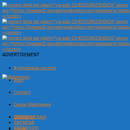
ADVERTISEMENT
A homepage section
Blog
Contact
Depan Matitinews
Disclaimer
BERITA UTAMA
EKONOMI
TEKNOLOGI
Home