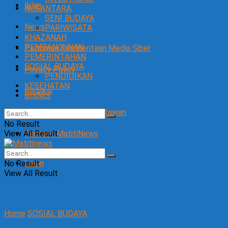
Iklan
NUSANTARA
SENI BUDAYA
News
PARIWISATA
KHAZANAH
PEMBANGUNAN
Pedoman Pemberitaan Media Siber
PEMERINTAHAN
SOSIAL BUDAYA
Privacy Policy
PENDIDIKAN
KESEHATAN
Redaksi
BISNIS
SOP Perlindungan Wartawan
No Result
View All Result
Tentang MatitiNews
Login
No Result
View All Result
Home
SOSIAL BUDAYA