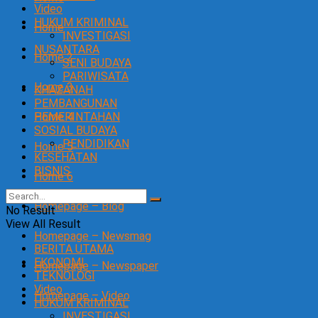
Video
HUKUM KRIMINAL
Home
INVESTIGASI
NUSANTARA
Home 2
SENI BUDAYA
PARIWISATA
Home 3
KHAZANAH
PEMBANGUNAN
Home 4
PEMERINTAHAN
SOSIAL BUDAYA
PENDIDIKAN
Home 5
KESEHATAN
BISNIS
Home 6
Homepage – Blog
No Result
View All Result
Homepage – Newsmag
BERITA UTAMA
EKONOMI
Homepage – Newspaper
TEKNOLOGI
Video
Homepage – Video
HUKUM KRIMINAL
INVESTIGASI