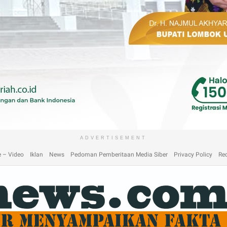
laimer
Home
Home
Home 2
Home 3
Home 4
Home 5
Home 6
Homep
ADVERTISEMENT
 – Video
Iklan
News
Pedoman Pemberitaan Media Siber
Privacy Policy
Re