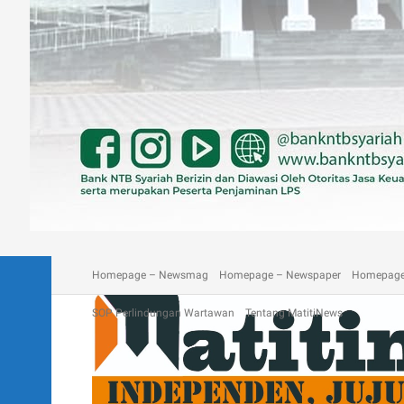
A homepage section
Blog
Contact
Depan Matitinews
Disc
Homepage – Newsmag
Homepage – Newspaper
Homepage
SOP Perlindungan Wartawan
Tentang MatitiNews