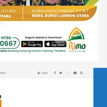
age – Blog
daksi
Login