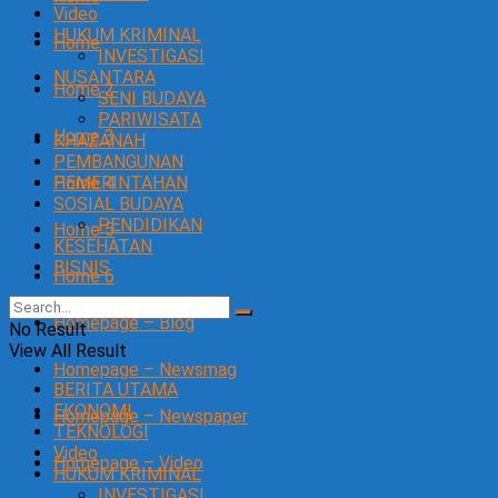
Video
HUKUM KRIMINAL
Home
INVESTIGASI
NUSANTARA
Home 2
SENI BUDAYA
PARIWISATA
Home 3
KHAZANAH
PEMBANGUNAN
Home 4
PEMERINTAHAN
SOSIAL BUDAYA
PENDIDIKAN
Home 5
KESEHATAN
BISNIS
Home 6
Homepage – Blog
No Result
View All Result
Homepage – Newsmag
BERITA UTAMA
EKONOMI
Homepage – Newspaper
TEKNOLOGI
Video
Homepage – Video
HUKUM KRIMINAL
INVESTIGASI