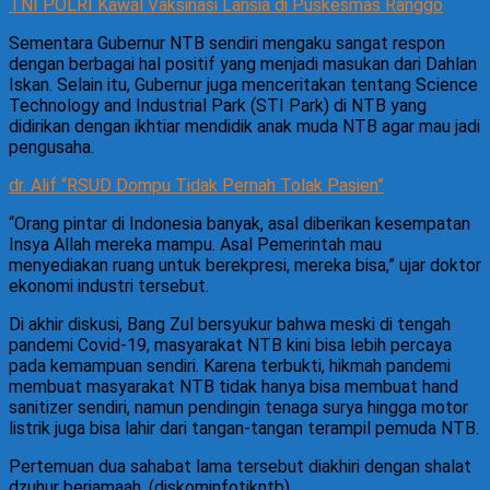
TNI POLRI Kawal Vaksinasi Lansia di Puskesmas Ranggo
Sementara Gubernur NTB sendiri mengaku sangat respon
dengan berbagai hal positif yang menjadi masukan dari Dahlan
Iskan. Selain itu, Gubernur juga menceritakan tentang Science
Technology and Industrial Park (STI Park) di NTB yang
didirikan dengan ikhtiar mendidik anak muda NTB agar mau jadi
pengusaha.
dr. Alif “RSUD Dompu Tidak Pernah Tolak Pasien”
“Orang pintar di Indonesia banyak, asal diberikan kesempatan
Insya Allah mereka mampu. Asal Pemerintah mau
menyediakan ruang untuk berekpresi, mereka bisa,” ujar doktor
ekonomi industri tersebut.
Di akhir diskusi, Bang Zul bersyukur bahwa meski di tengah
pandemi Covid-19, masyarakat NTB kini bisa lebih percaya
pada kemampuan sendiri. Karena terbukti, hikmah pandemi
membuat masyarakat NTB tidak hanya bisa membuat hand
sanitizer sendiri, namun pendingin tenaga surya hingga motor
listrik juga bisa lahir dari tangan-tangan terampil pemuda NTB.
Pertemuan dua sahabat lama tersebut diakhiri dengan shalat
dzuhur berjamaah. (diskominfotikntb)