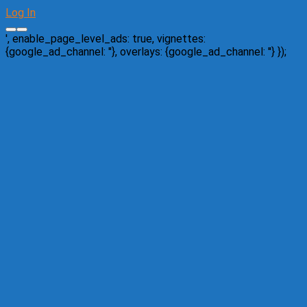
Log In
', enable_page_level_ads: true, vignettes:
{google_ad_channel: '
'}, overlays: {google_ad_channel: '
'} });