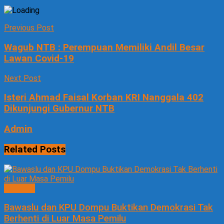
Previous Post
Wagub NTB : Perempuan Memiliki Andil Besar
Lawan Covid-19
Next Post
Isteri Ahmad Faisal Korban KRI Nanggala 402
Dikunjungi Gubernur NTB
Admin
Related
Posts
POLITIK
Bawaslu dan KPU Dompu Buktikan Demokrasi Tak
Berhenti di Luar Masa Pemilu