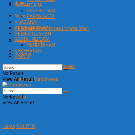
Iklan
NUSANTARA
SENI BUDAYA
News
PARIWISATA
KHAZANAH
PEMBANGUNAN
Pedoman Pemberitaan Media Siber
PEMERINTAHAN
SOSIAL BUDAYA
Privacy Policy
PENDIDIKAN
KESEHATAN
Redaksi
BISNIS
SOP Perlindungan Wartawan
No Result
View All Result
Tentang MatitiNews
Login
No Result
View All Result
Home
POLITIK