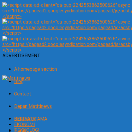
ADVERTISEMENT
A homepage section
Blog
Contact
Depan Matitinews
Disclaimer
BERITA UTAMA
EKONOMI
TEKNOLOGI
Home